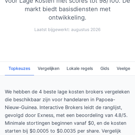
voor Lage Kosten met scores tot 98/100.
De
markt biedt basisdiensten met
ontwikkeling.
Laatst bijgewerkt: augustus 2026
Topkeuzes
Vergelijken
Lokale regels
Gids
Veelgest
We hebben de 4 beste lage kosten brokers vergeleken
die beschikbaar zijn voor handelaren in Papoea-
Nieuw-Guinea. Interactive Brokers leidt de ranglijst,
gevolgd door Exness, met een beoordeling van 4.8/5.
Minimale stortingen beginnen vanaf $0, en de kosten
starten bij $0.0005 to $0.0035 per share. Vergelijk