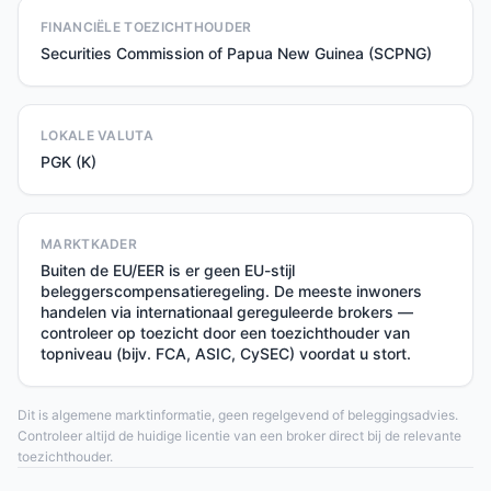
FINANCIËLE TOEZICHTHOUDER
Securities Commission of Papua New Guinea (SCPNG)
LOKALE VALUTA
PGK (K)
MARKTKADER
Buiten de EU/EER is er geen EU-stijl
beleggerscompensatieregeling. De meeste inwoners
handelen via internationaal gereguleerde brokers —
controleer op toezicht door een toezichthouder van
topniveau (bijv. FCA, ASIC, CySEC) voordat u stort.
Dit is algemene marktinformatie, geen regelgevend of beleggingsadvies.
Controleer altijd de huidige licentie van een broker direct bij de relevante
toezichthouder.