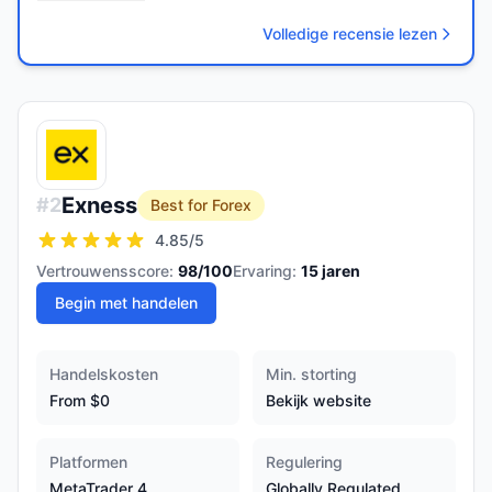
Volledige recensie lezen
Exness
#
2
Best for Forex
4.85
/5
Vertrouwensscore:
98
/100
Ervaring:
15
jaren
Begin met handelen
Handelskosten
Min. storting
From $0
Bekijk website
Platformen
Regulering
MetaTrader 4,
Globally Regulated