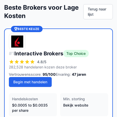
Beste Brokers voor Lage
Terug naar
Kosten
lijst
🏆
BESTE KEUZE
Interactive Brokers
#
1
Top Choice
4.8
/5
282,528 handelaren kozen deze broker
Vertrouwensscore:
95
/100
Ervaring:
47
jaren
Begin met handelen
Handelskosten
Min. storting
$0.0005 to $0.0035
Bekijk website
per share