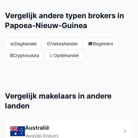
Vergelijk andere typen brokers in
Papoea-Nieuw-Guinea
📊
Daghandel
💱
Valutahandel
🎓
Beginners
₿
Cryptovaluta
📈
Optiehandel
Vergelijk makelaars in andere
landen
Australië
Vergelijk brokers