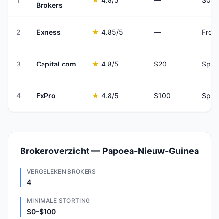
1
★
4.8
/5
—
Brokers
2
Exness
★
4.85
/5
—
From
3
Capital.com
★
4.8
/5
$20
Spre
4
FxPro
★
4.8
/5
$100
Spre
Brokeroverzicht — Papoea-Nieuw-Guinea
VERGELEKEN BROKERS
4
MINIMALE STORTING
$0–$100