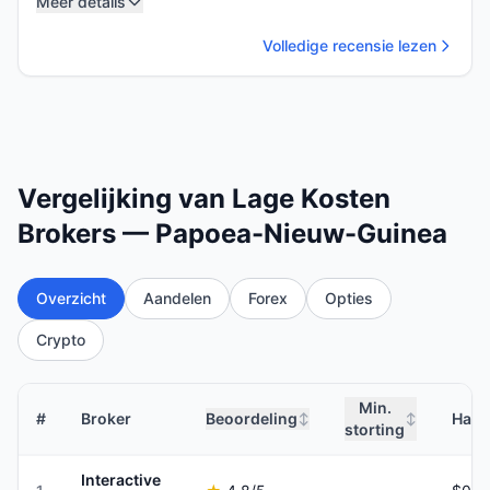
Meer details
Volledige recensie lezen
Vergelijking van Lage Kosten
Brokers — Papoea-Nieuw-Guinea
Overzicht
Aandelen
Forex
Opties
Crypto
Min.
#
Broker
Beoordeling
Hand
↕
↕
storting
Interactive