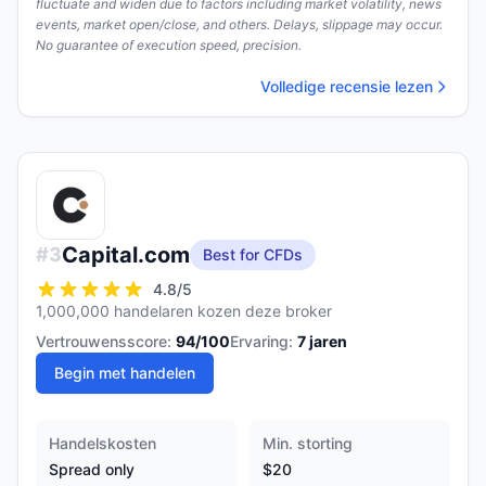
fluctuate and widen due to factors including market volatility, news
events, market open/close, and others. Delays, slippage may occur.
No guarantee of execution speed, precision.
Volledige recensie lezen
Capital.com
#
3
Best for CFDs
4.8
/5
1,000,000 handelaren kozen deze broker
Vertrouwensscore:
94
/100
Ervaring:
7
jaren
Begin met handelen
Handelskosten
Min. storting
Spread only
$20