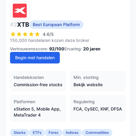
XTB
#
2
Best European Platform
4.6
/5
150,000 handelaren kozen deze broker
Vertrouwensscore:
92
/100
Ervaring:
20
jaren
Begin met handelen
Handelskosten
Min. storting
Commission-free stocks
Bekijk website
Platformen
Regulering
xStation 5, Mobile App,
FCA, CySEC, KNF, DFSA
MetaTrader 4
Stocks
ETFs
Forex
Indices
Commodities