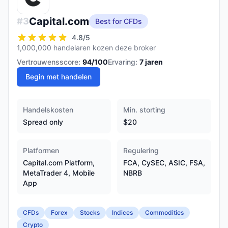
Capital.com
#
3
Best for CFDs
4.8
/5
1,000,000 handelaren kozen deze broker
Vertrouwensscore:
94
/100
Ervaring:
7
jaren
Begin met handelen
Handelskosten
Min. storting
Spread only
$20
Platformen
Regulering
Capital.com Platform,
FCA, CySEC, ASIC, FSA,
MetaTrader 4, Mobile
NBRB
App
CFDs
Forex
Stocks
Indices
Commodities
Crypto