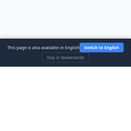
This page is also available in English
Switch to English
Stay in Nederlands
Three Investeers
Leer handelen en financiën met de meest gebruiksvriendelijke
aandelenmarkt-simulator voor beginners.