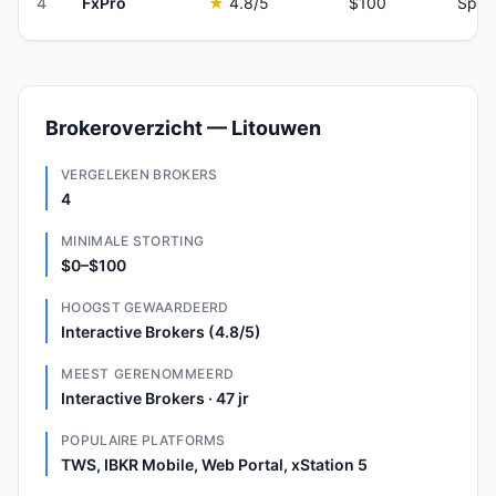
4
FxPro
★
4.8
/5
$100
Spre
Brokeroverzicht — Litouwen
VERGELEKEN BROKERS
4
MINIMALE STORTING
$0–$100
HOOGST GEWAARDEERD
Interactive Brokers (4.8/5)
MEEST GERENOMMEERD
Interactive Brokers · 47 jr
POPULAIRE PLATFORMS
TWS, IBKR Mobile, Web Portal, xStation 5