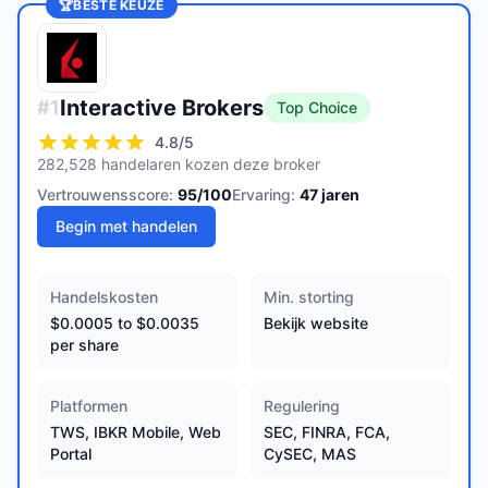
🏆
BESTE KEUZE
Interactive Brokers
#
1
Top Choice
4.8
/5
282,528 handelaren kozen deze broker
Vertrouwensscore:
95
/100
Ervaring:
47
jaren
Begin met handelen
Handelskosten
Min. storting
$0.0005 to $0.0035
Bekijk website
per share
Platformen
Regulering
TWS, IBKR Mobile, Web
SEC, FINRA, FCA,
Portal
CySEC, MAS