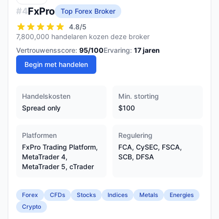
FxPro
#
4
Top Forex Broker
4.8
/5
7,800,000 handelaren kozen deze broker
Vertrouwensscore:
95
/100
Ervaring:
17
jaren
Begin met handelen
Handelskosten
Min. storting
Spread only
$100
Platformen
Regulering
FxPro Trading Platform,
FCA, CySEC, FSCA,
MetaTrader 4,
SCB, DFSA
MetaTrader 5, cTrader
Forex
CFDs
Stocks
Indices
Metals
Energies
Crypto