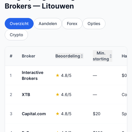
Brokers — Litouwen
Overzicht
Aandelen
Forex
Opties
Crypto
Min.
#
Broker
Beoordeling
Hand
↕
↕
storting
Interactive
1
★
4.8
/5
—
Brokers
2
XTB
★
4.6
/5
—
Comm
3
Capital.com
★
4.8
/5
$20
Spre