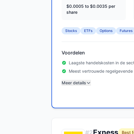
$0.0005 to $0.0035 per
share
Stocks
ETFs
Options
Futures
Voordelen
Laagste handelskosten in de sec
Meest vertrouwde regelgevende l
Meer details
Exness
#
2
Best f