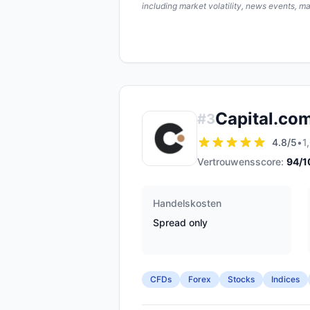
including market volatility, news events, m
Capital.co
#
3
4.8
/5
•
1
Vertrouwensscore:
94
/1
Handelskosten
Spread only
CFDs
Forex
Stocks
Indices