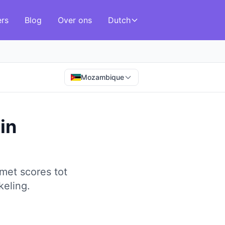
ers
Blog
Over ons
Dutch
Mozambique
in
met scores tot
keling.