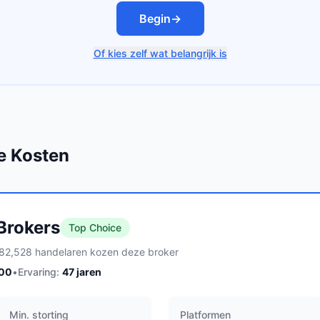
Begin
→
Of kies zelf wat belangrijk is
e Kosten
 Brokers
Top Choice
82,528 handelaren kozen deze broker
100
•
Ervaring:
47
jaren
Min. storting
Platformen