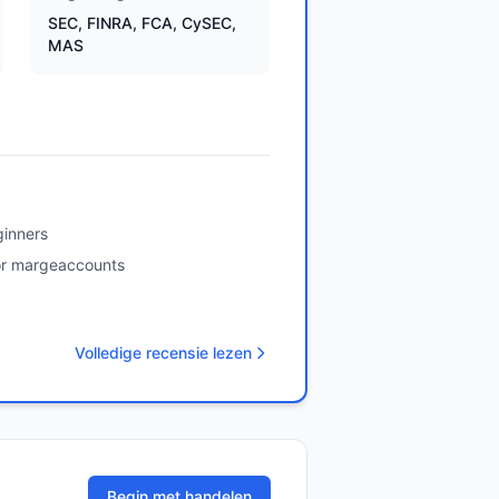
SEC, FINRA, FCA, CySEC,
MAS
ginners
or margeaccounts
Volledige recensie lezen
Begin met handelen