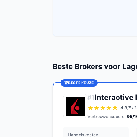
Beste Brokers voor Lag
🏆
BESTE KEUZE
Interactive
#
1
4.8
/5
•
2
Vertrouwensscore:
95
/
Handelskosten