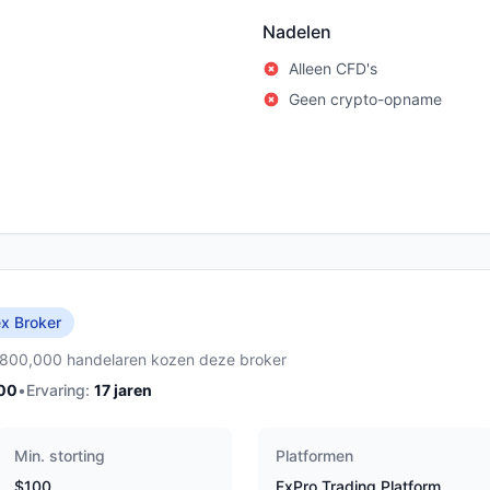
Nadelen
Alleen CFD's
Geen crypto-opname
x Broker
,800,000 handelaren kozen deze broker
00
•
Ervaring:
17
jaren
Min. storting
Platformen
$100
FxPro Trading Platform,