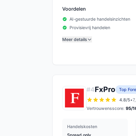
Voordelen
AI-gestuurde handelsinzichten
Provisievrij handelen
Meer details
FxPro
#
4
Top Fore
4.8
/5
•
7
Vertrouwensscore:
95
/1
Handelskosten
Spread only