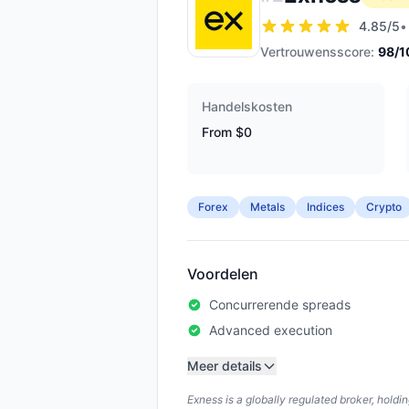
4.85
/5
•
Vertrouwensscore:
98
/1
Handelskosten
From $0
Forex
Metals
Indices
Crypto
Voordelen
Concurrerende spreads
Advanced execution
Meer details
Exness is a globally regulated broker, hold