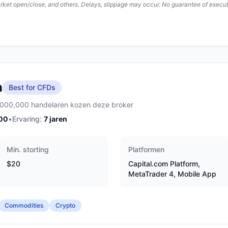
arket open/close, and others. Delays, slippage may occur. No guarantee of execut
m
Best for CFDs
,000,000 handelaren kozen deze broker
00
•
Ervaring:
7
jaren
Min. storting
Platformen
$20
Capital.com Platform,
MetaTrader 4, Mobile App
Commodities
Crypto