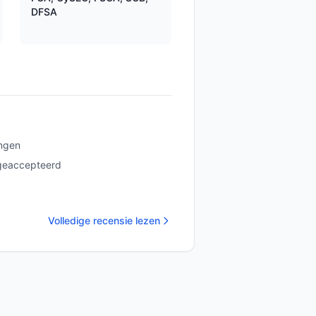
DFSA
ngen
geaccepteerd
Volledige recensie lezen