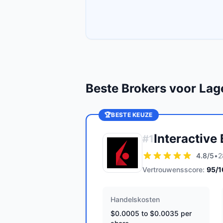
Beste Brokers voor Lag
🏆
BESTE KEUZE
Interactive
#
1
4.8
/5
•
2
Vertrouwensscore:
95
/
Handelskosten
$0.0005 to $0.0035 per