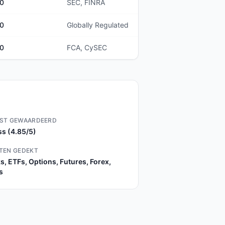
00
SEC, FINRA
00
Globally Regulated
00
FCA, CySEC
ST GEWAARDEERD
s (4.85/5)
TEN GEDEKT
s, ETFs, Options, Futures, Forex,
s