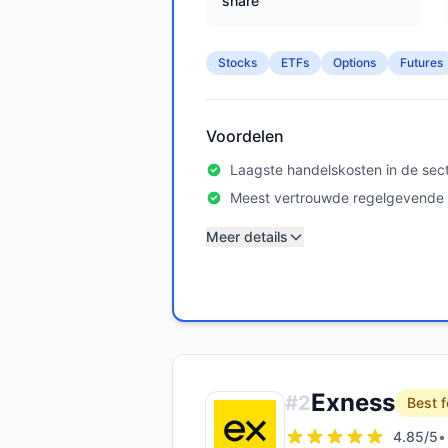
share
Stocks
ETFs
Options
Futures
Voordelen
Laagste handelskosten in de sec
Meest vertrouwde regelgevende l
Meer details
Exness
#
2
Best f
4.85
/5
•