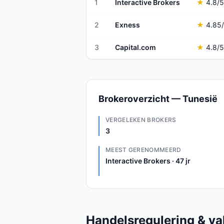
1
Interactive Brokers
★
4.8
/5
2
Exness
★
4.85
3
Capital.com
★
4.8
/5
Brokeroverzicht — Tunesië
VERGELEKEN BROKERS
3
MEEST GERENOMMEERD
Interactive Brokers · 47 jr
Handelsregulering & val