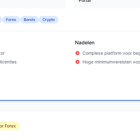
Portal
Forex
Bonds
Crypto
Nadelen
tor
Complexe platform voor be
icenties
Hoge minimumvereisten vo
or Forex