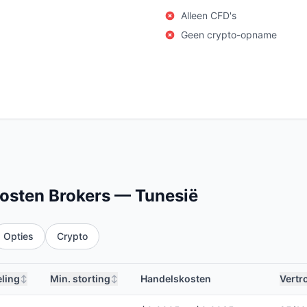
Alleen CFD's
Geen crypto-opname
Kosten Brokers — Tunesië
Opties
Crypto
ling
Min. storting
Handelskosten
Vertr
↕
↕