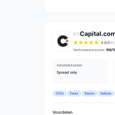
Capital.co
#
3
4.8
/5
•
1
Vertrouwensscore:
94
/1
Handelskosten
Spread only
CFDs
Forex
Stocks
Indices
Voordelen