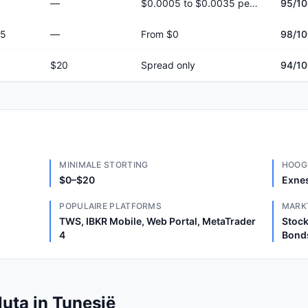
—
$0.0005 to $0.0035 per share
95
/1
/5
—
From $0
98
/1
$20
Spread only
94
/1
MINIMALE STORTING
HOOG
$0–$20
Exnes
POPULAIRE PLATFORMS
MARK
TWS, IBKR Mobile, Web Portal, MetaTrader
Stock
4
Bond
uta in Tunesië