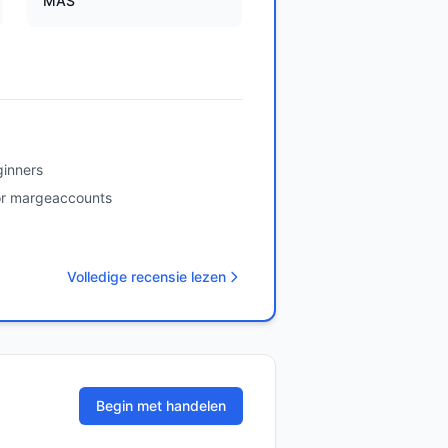
MAS
ginners
or margeaccounts
Volledige recensie lezen
Begin met handelen