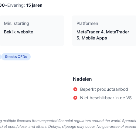
00
•
Ervaring:
15
jaren
Min. storting
Platformen
Bekijk website
MetaTrader 4, MetaTrader
5, Mobile Apps
Stocks CFDs
Nadelen
Beperkt productaanbod
Niet beschikbaar in de VS
ing multiple licenses from respected financial regulators around the world. Spread
arket open/close, and others. Delays, slippage may occur. No guarantee of execut