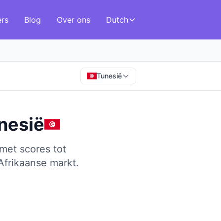
ers
Blog
Over ons
Dutch
Tunesië
nesië
met scores tot
frikaanse markt.