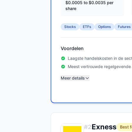
$0.0005 to $0.0035 per
share
Stocks
ETFs
Options
Futures
Voordelen
Laagste handelskosten in de sec
Meest vertrouwde regelgevende l
Meer details
Exness
#
2
Best f