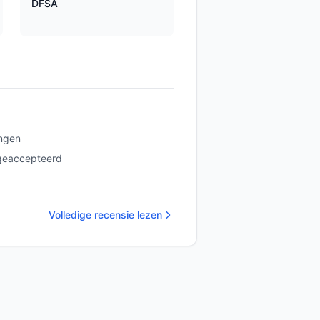
DFSA
ngen
geaccepteerd
Volledige recensie lezen