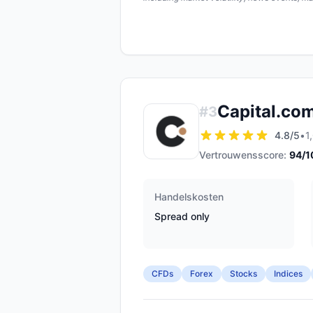
Capital.co
#
3
4.8
/5
•
1
Vertrouwensscore:
94
/1
Handelskosten
Spread only
CFDs
Forex
Stocks
Indices