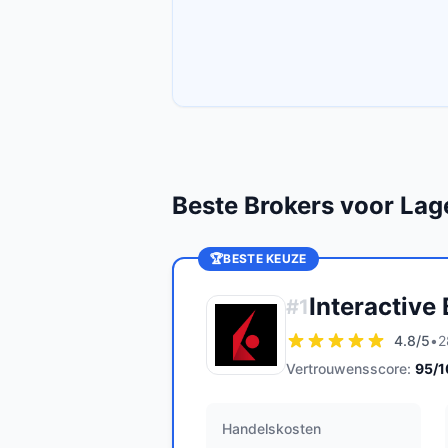
Beste Brokers voor Lag
🏆
BESTE KEUZE
Interactive
#
1
4.8
/5
•
2
Vertrouwensscore:
95
/
Handelskosten