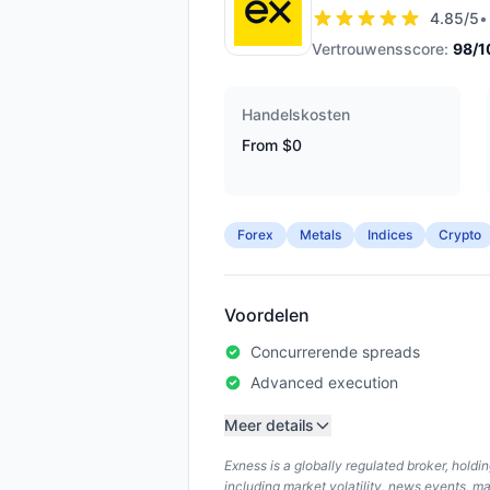
4.85
/5
•
Vertrouwensscore:
98
/1
Handelskosten
From $0
Forex
Metals
Indices
Crypto
Voordelen
Concurrerende spreads
Advanced execution
Meer details
Exness is a globally regulated broker, hold
including market volatility, news events, m