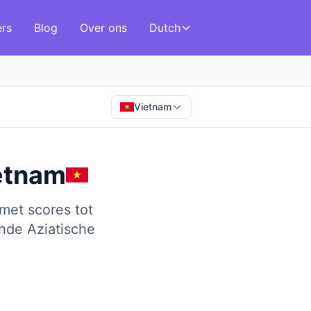
ers
Blog
Over ons
Dutch
Vietnam
etnam
met scores tot
nde Aziatische