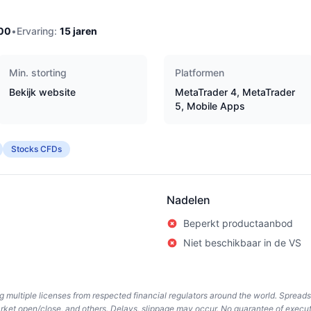
00
•
Ervaring:
15
jaren
Min. storting
Platformen
Bekijk website
MetaTrader 4, MetaTrader
5, Mobile Apps
Stocks CFDs
Nadelen
Beperkt productaanbod
Niet beschikbaar in de VS
ing multiple licenses from respected financial regulators around the world. Spread
arket open/close, and others. Delays, slippage may occur. No guarantee of execut