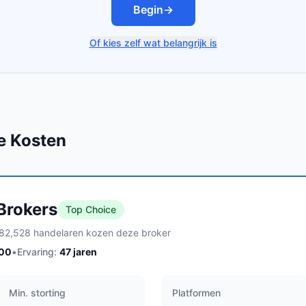
Begin
→
Of kies zelf wat belangrijk is
e Kosten
 Brokers
Top Choice
82,528 handelaren kozen deze broker
100
•
Ervaring:
47
jaren
Min. storting
Platformen