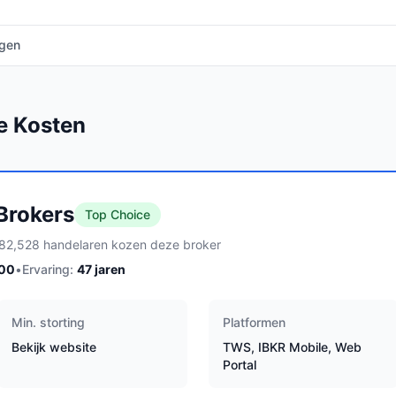
agen
e Kosten
 Brokers
Top Choice
82,528 handelaren kozen deze broker
100
•
Ervaring:
47
jaren
Min. storting
Platformen
Bekijk website
TWS, IBKR Mobile, Web
Portal