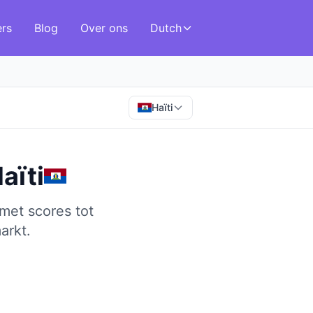
ers
Blog
Over ons
Dutch
Haïti
aïti
met scores tot
arkt.