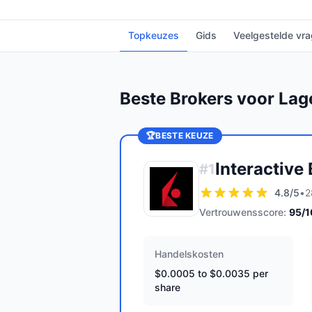
Topkeuzes
Gids
Veelgestelde vr
Beste Brokers voor Lag
🏆
BESTE KEUZE
Interactive
#
1
4.8
/5
•
2
Vertrouwensscore:
95
/
Handelskosten
$0.0005 to $0.0035 per
share