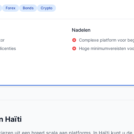
Forex
Bonds
Crypto
Nadelen
tor
Complexe platform voor be
icenties
Hoge minimumvereisten vo
n Haïti
ezen uit een breed scala aan platforms. In Haïti kunt u de 