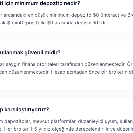
eti için minimum depozito nedir?
lar arasındaki en düşük minimum depozito $0 (Interactive Br
rak ${minDeposit} ile $0 arasında değişmektedir.
 kullanmak güvenli midir?
lar saygın finans otoriteleri tarafından düzenlenmektedir. Ö
dan düzenlenmektedir. Hesap açmadan önce bir brokerin d
p karşılaştırıyoruz?
um depozitolar, mevcut platformlar, düzenleyici uyum, kulla
z. Her broker 1-5 yıldız ölçeğinde derecelendirilir ve düze