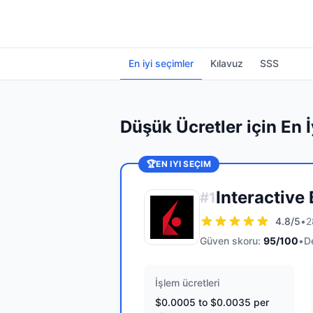
En iyi seçimler
Kılavuz
SSS
Düşük Ücretler için En İ
🏆
EN IYI SEÇIM
Interactive
#
1
4.8
/5
•
2
Güven skoru:
95
/100
•
D
İşlem ücretleri
$0.0005 to $0.0035 per