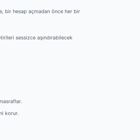
nde, bir hesap açmadan önce her bir
irileri sessizce aşındırabilecek
masraflar.
ni korur.