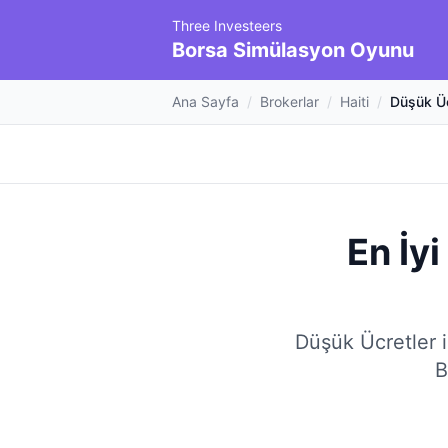
Three Investeers
Borsa Simülasyon Oyunu
Ana Sayfa
/
Brokerlar
/
Haiti
/
Düşük Üc
En İy
Düşük Ücretler i
B