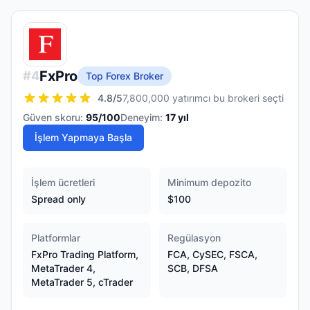
FxPro
#
4
Top Forex Broker
4.8
/5
7,800,000 yatırımcı bu brokeri seçti
Güven skoru:
95
/100
Deneyim:
17
yıl
İşlem Yapmaya Başla
İşlem ücretleri
Minimum depozito
Spread only
$100
Platformlar
Regülasyon
FxPro Trading Platform,
FCA, CySEC, FSCA,
MetaTrader 4,
SCB, DFSA
MetaTrader 5, cTrader