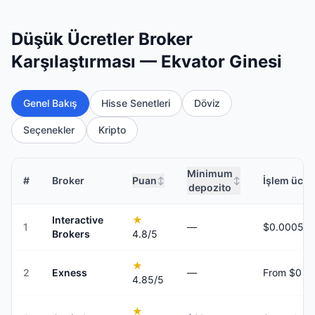
Düşük Ücretler Broker
Karşılaştırması — Ekvator Ginesi
Genel Bakış
Hisse Senetleri
Döviz
Seçenekler
Kripto
Minimum
#
Broker
Puan
İşlem ücret
↕
↕
depozito
Interactive
★
1
—
Brokers
4.8
/5
★
2
Exness
—
From $0
4.85
/5
★