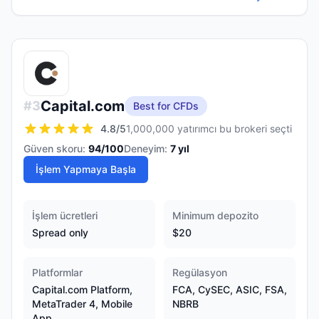
Capital.com
#
3
Best for CFDs
4.8
/5
1,000,000 yatırımcı bu brokeri seçti
Güven skoru:
94
/100
Deneyim:
7
yıl
İşlem Yapmaya Başla
İşlem ücretleri
Minimum depozito
Spread only
$20
Platformlar
Regülasyon
Capital.com Platform,
FCA, CySEC, ASIC, FSA,
MetaTrader 4, Mobile
NBRB
App