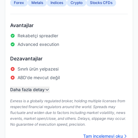
Forex
Metals
Indices
Crypto
Stocks CFDs
Avantajlar
Rekabetçi spreadler
Advanced execution
Dezavantajlar
Sınırlı ürün yelpazesi
ABD'de mevcut değil
Daha fazla detay
Exness is a globally regulated broker, holding multiple licenses from
respected financial regulators around the world. Spreads may
fluctuate and widen due to factors including market volatility, news
events, market open/close, and others. Delays, slippage may occur.
No guarantee of execution speed, precision.
Tam incelemeyi oku