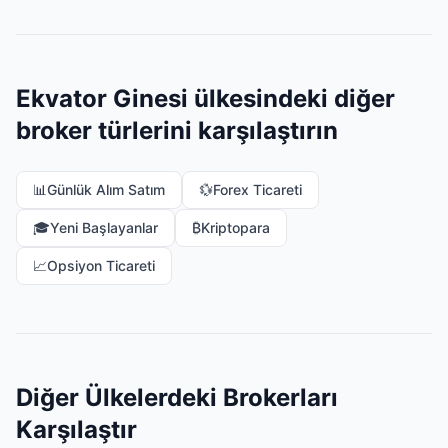
Ekvator Ginesi ülkesindeki diğer
broker türlerini karşılaştırın
📊
Günlük Alım Satım
💱
Forex Ticareti
🎓
Yeni Başlayanlar
₿
Kriptopara
📈
Opsiyon Ticareti
Diğer Ülkelerdeki Brokerları
Karşılaştır