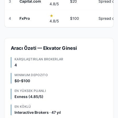
3
Capital.com
$20
Spread onl
4.8
/5
★
4
FxPro
$100
Spread onl
4.8
/5
Aracı Özeti — Ekvator Ginesi
KARŞILAŞTIRILAN BROKERLAR
4
MINIMUM DEPOZITO
$0–$100
EN YÜKSEK PUANLI
Exness (4.85/5)
EN KÖKLÜ
Interactive Brokers · 47 yıl