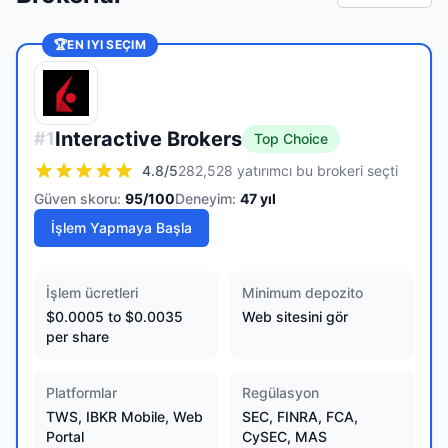
🏆
EN IYI SEÇIM
Interactive Brokers
#
1
Top Choice
4.8
/5
282,528 yatırımcı bu brokeri seçti
Güven skoru:
95
/100
Deneyim:
47
yıl
İşlem Yapmaya Başla
İşlem ücretleri
Minimum depozito
$0.0005 to $0.0035
Web sitesini gör
per share
Platformlar
Regülasyon
TWS, IBKR Mobile, Web
SEC, FINRA, FCA,
Portal
CySEC, MAS