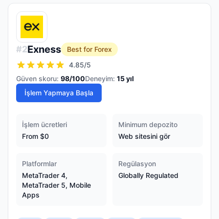
Exness
#
2
Best for Forex
4.85
/5
Güven skoru:
98
/100
Deneyim:
15
yıl
İşlem Yapmaya Başla
İşlem ücretleri
Minimum depozito
From $0
Web sitesini gör
Platformlar
Regülasyon
MetaTrader 4,
Globally Regulated
MetaTrader 5, Mobile
Apps