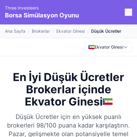
Three Investeers
Borsa Simülasyon Oyunu
Ana Sayfa
/
Brokerlar
/
Ekvator Ginesi
/
Düşük Ücretler
Ekvator Ginesi
En İyi Düşük Ücretler
Brokerlar
içinde
Ekvator Ginesi
Düşük Ücretler için en yüksek puanlı
brokerleri 98/100 puana kadar karşılaştırın.
Pazar, gelişmekte olan potansiyelle temel