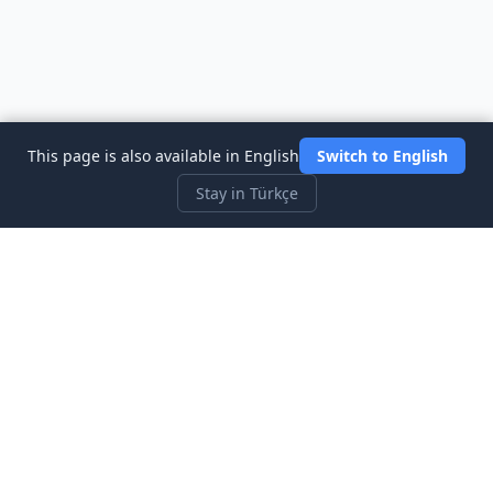
This page is also available in English
Switch to English
Stay in Türkçe
Three Investeers
Ticaret ve finansı, en yeni başlayan dostu borsa simülatör
oyunu ile öğrenin.