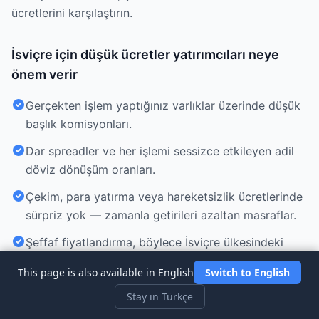
ücretlerini karşılaştırın.
İsviçre için düşük ücretler yatırımcıları neye
önem verir
Gerçekten işlem yaptığınız varlıklar üzerinde düşük
başlık komisyonları.
Dar spreadler ve her işlemi sessizce etkileyen adil
döviz dönüşüm oranları.
Çekim, para yatırma veya hareketsizlik ücretlerinde
sürpriz yok — zamanla getirileri azaltan masraflar.
Şeffaf fiyatlandırma, böylece İsviçre ülkesindeki
yatırımcılar için düşük maliyet vaadi geçerliliğini
This page is also available in English
Switch to English
korur.
Stay in Türkçe
İsviçre ülkesindeki tüm üst düzey brokerları