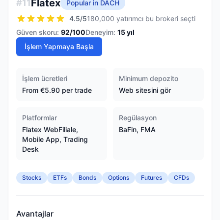
Flatex
#
11
Popular in DACH
4.5
/5
180,000 yatırımcı bu brokeri seçti
Güven skoru:
92
/100
Deneyim:
15
yıl
İşlem Yapmaya Başla
İşlem ücretleri
Minimum depozito
From €5.90 per trade
Web sitesini gör
Platformlar
Regülasyon
Flatex WebFiliale,
BaFin, FMA
Mobile App, Trading
Desk
Stocks
ETFs
Bonds
Options
Futures
CFDs
Avantajlar