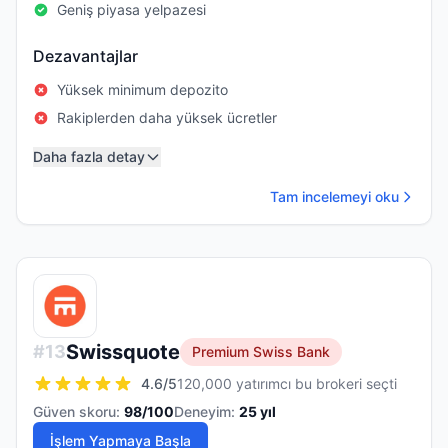
Geniş piyasa yelpazesi
Dezavantajlar
Yüksek minimum depozito
Rakiplerden daha yüksek ücretler
Daha fazla detay
Tam incelemeyi oku
Swissquote
#
13
Premium Swiss Bank
4.6
/5
120,000 yatırımcı bu brokeri seçti
Güven skoru:
98
/100
Deneyim:
25
yıl
İşlem Yapmaya Başla