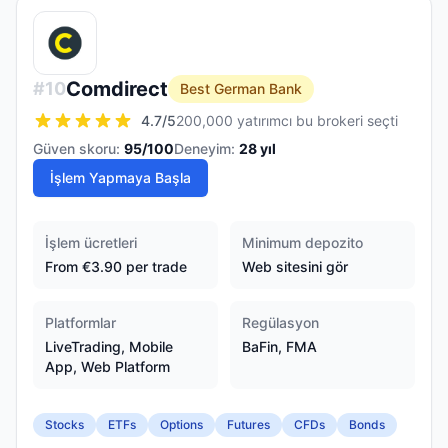
Comdirect
#
10
Best German Bank
4.7
/5
200,000 yatırımcı bu brokeri seçti
Güven skoru:
95
/100
Deneyim:
28
yıl
İşlem Yapmaya Başla
İşlem ücretleri
Minimum depozito
From €3.90 per trade
Web sitesini gör
Platformlar
Regülasyon
LiveTrading, Mobile
BaFin, FMA
App, Web Platform
Stocks
ETFs
Options
Futures
CFDs
Bonds