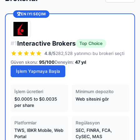
🏆
EN IYI SEÇIM
Interactive Brokers
#
1
Top Choice
4.8
/5
282,528 yatırımcı bu brokeri seçti
Güven skoru:
95
/100
Deneyim:
47
yıl
İşlem Yapmaya Başla
İşlem ücretleri
Minimum depozito
$0.0005 to $0.0035
Web sitesini gör
per share
Platformlar
Regülasyon
TWS, IBKR Mobile, Web
SEC, FINRA, FCA,
Portal
CySEC, MAS