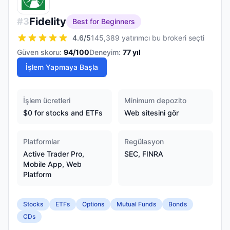
Fidelity
#
3
Best for Beginners
4.6
/5
145,389 yatırımcı bu brokeri seçti
Güven skoru:
94
/100
Deneyim:
77
yıl
İşlem Yapmaya Başla
İşlem ücretleri
Minimum depozito
$0 for stocks and ETFs
Web sitesini gör
Platformlar
Regülasyon
Active Trader Pro,
SEC, FINRA
Mobile App, Web
Platform
Stocks
ETFs
Options
Mutual Funds
Bonds
CDs