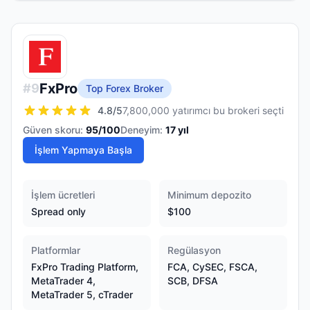
FxPro
#
9
Top Forex Broker
4.8
/5
7,800,000 yatırımcı bu brokeri seçti
Güven skoru:
95
/100
Deneyim:
17
yıl
İşlem Yapmaya Başla
İşlem ücretleri
Minimum depozito
Spread only
$100
Platformlar
Regülasyon
FxPro Trading Platform,
FCA, CySEC, FSCA,
MetaTrader 4,
SCB, DFSA
MetaTrader 5, cTrader