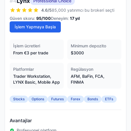
Lynx
#
4
Professional Choice
4.6
/5
85,000 yatırımcı bu brokeri seçti
Güven skoru:
95
/100
Deneyim:
17
yıl
İşlem Yapmaya Başla
İşlem ücretleri
Minimum depozito
From €3 per trade
$3000
Platformlar
Regülasyon
Trader Workstation,
AFM, BaFin, FCA,
LYNX Basic, Mobile App
FINMA
Stocks
Options
Futures
Forex
Bonds
ETFs
Avantajlar
Profesyonel platform