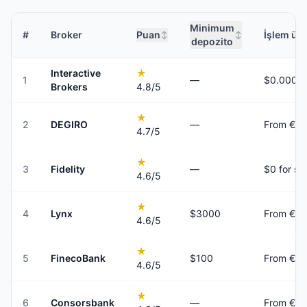
Minimum
#
Broker
Puan
İşlem ücr
↕
↕
depozito
Interactive
★
1
—
Brokers
4.8
/5
★
2
DEGIRO
—
From €0.
4.7
/5
★
3
Fidelity
—
$0 for st
4.6
/5
★
4
Lynx
$3000
From €3 
4.6
/5
★
5
FinecoBank
$100
From €4.
4.6
/5
★
6
Consorsbank
—
From €4.