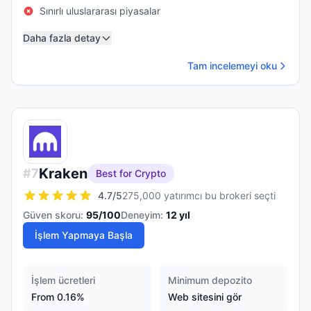
Sınırlı uluslararası piyasalar
Daha fazla detay
Tam incelemeyi oku
Kraken
#
7
Best for Crypto
4.7
/5
275,000 yatırımcı bu brokeri seçti
Güven skoru:
95
/100
Deneyim:
12
yıl
İşlem Yapmaya Başla
İşlem ücretleri
Minimum depozito
From 0.16%
Web sitesini gör