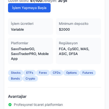
Güven skoru:
97
/100
Deneyim:
30
yıl
İşlem Yapmaya Başla
İşlem ücretleri
Minimum depozito
Variable
$2000
Platformlar
Regülasyon
SaxoTraderGO,
FCA, CySEC, MAS,
SaxoTraderPRO, Mobile
ASIC, DFSA
App
Stocks
ETFs
Forex
CFDs
Options
Futures
Bonds
Crypto
Avantajlar
Profesyonel ticaret platformları