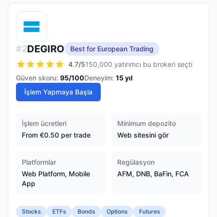
DEGIRO
#
2
Best for European Trading
4.7
/5
150,000 yatırımcı bu brokeri seçti
Güven skoru:
95
/100
Deneyim:
15
yıl
İşlem Yapmaya Başla
İşlem ücretleri
Minimum depozito
From €0.50 per trade
Web sitesini gör
Platformlar
Regülasyon
Web Platform, Mobile
AFM, DNB, BaFin, FCA
App
Stocks
ETFs
Bonds
Options
Futures