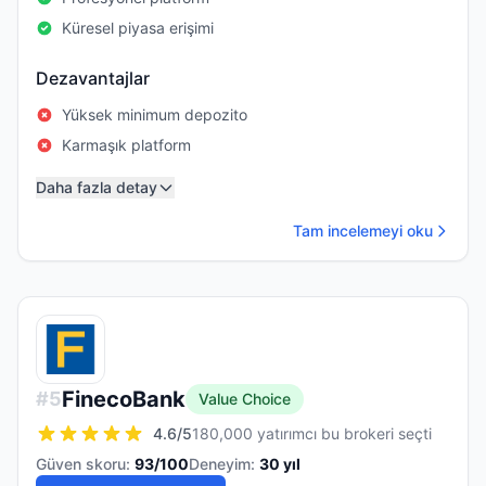
Küresel piyasa erişimi
Dezavantajlar
Yüksek minimum depozito
Karmaşık platform
Daha fazla detay
Tam incelemeyi oku
FinecoBank
#
5
Value Choice
4.6
/5
180,000 yatırımcı bu brokeri seçti
Güven skoru:
93
/100
Deneyim:
30
yıl