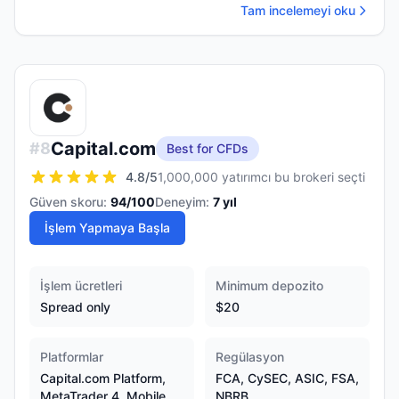
Tam incelemeyi oku
Capital.com
#
8
Best for CFDs
4.8
/5
1,000,000 yatırımcı bu brokeri seçti
Güven skoru:
94
/100
Deneyim:
7
yıl
İşlem Yapmaya Başla
İşlem ücretleri
Minimum depozito
Spread only
$20
Platformlar
Regülasyon
Capital.com Platform,
FCA, CySEC, ASIC, FSA,
MetaTrader 4, Mobile
NBRB