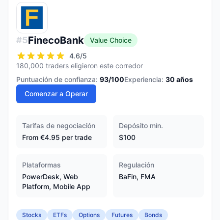
FinecoBank
#
5
Value Choice
4.6
/5
180,000 traders eligieron este corredor
Puntuación de confianza:
93
/100
Experiencia:
30
años
Comenzar a Operar
Tarifas de negociación
Depósito mín.
From €4.95 per trade
$100
Plataformas
Regulación
PowerDesk, Web
BaFin, FMA
Platform, Mobile App
Stocks
ETFs
Options
Futures
Bonds