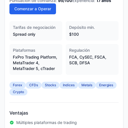
Puntuación de confianza:
95
/100
Experiencia:
17
años
Comenzar a Operar
Tarifas de negociación
Depósito mín.
Spread only
$100
Plataformas
Regulación
FxPro Trading Platform,
FCA, CySEC, FSCA,
MetaTrader 4,
SCB, DFSA
MetaTrader 5, cTrader
Forex
CFDs
Stocks
Indices
Metals
Energies
Crypto
Ventajas
Múltiples plataformas de trading