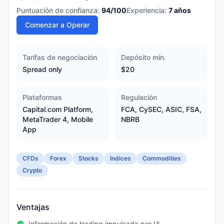
Puntuación de confianza:
94
/100
Experiencia:
7
años
Comenzar a Operar
Tarifas de negociación
Depósito mín.
Spread only
$20
Plataformas
Regulación
Capital.com Platform,
FCA, CySEC, ASIC, FSA,
MetaTrader 4, Mobile
NBRB
App
CFDs
Forex
Stocks
Indices
Commodities
Crypto
Ventajas
Información de trading impulsada por IA