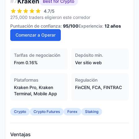
Kraken
#
7
Best for Crypto
4.7
/5
275,000 traders eligieron este corredor
Puntuación de confianza:
95
/100
Experiencia:
12
años
Comenzar a Operar
Tarifas de negociación
Depósito mín.
From 0.16%
Ver sitio web
Plataformas
Regulación
Kraken Pro, Kraken
FinCEN, FCA, FINTRAC
Terminal, Mobile App
Crypto
Crypto Futures
Forex
Staking
Ventajas