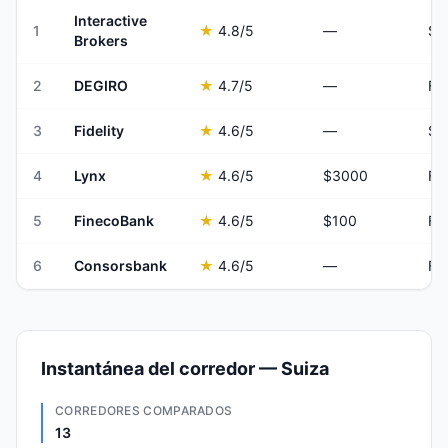
Interactive
1
★
4.8
/5
—
Brokers
2
DEGIRO
★
4.7
/5
—
Fr
3
Fidelity
★
4.6
/5
—
$0
4
Lynx
★
4.6
/5
$3000
Fr
5
FinecoBank
★
4.6
/5
$100
Fr
6
Consorsbank
★
4.6
/5
—
Fr
Instantánea del corredor — Suiza
CORREDORES COMPARADOS
13