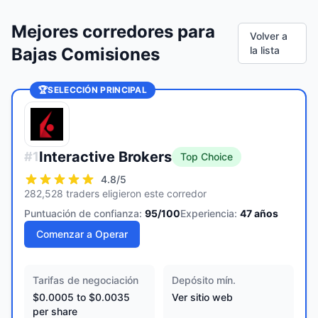
Mejores corredores para
Volver a
Bajas Comisiones
la lista
🏆
SELECCIÓN PRINCIPAL
Interactive Brokers
#
1
Top Choice
4.8
/5
282,528 traders eligieron este corredor
Puntuación de confianza:
95
/100
Experiencia:
47
años
Comenzar a Operar
Tarifas de negociación
Depósito mín.
$0.0005 to $0.0035
Ver sitio web
per share