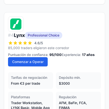
Lynx
#
4
Professional Choice
4.6
/5
85,000 traders eligieron este corredor
Puntuación de confianza:
95
/100
Experiencia:
17
años
Comenzar a Operar
Tarifas de negociación
Depósito mín.
From €3 per trade
$3000
Plataformas
Regulación
Trader Workstation,
AFM, BaFin, FCA,
LYNX Basic, Mobile App
FINMA