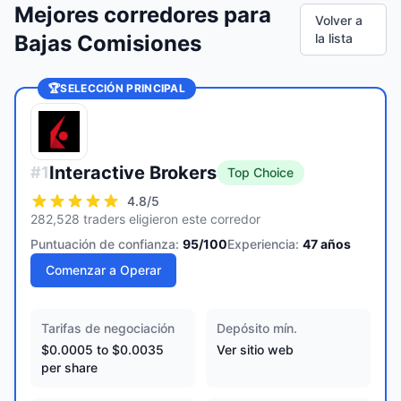
Mejores corredores para
Volver a
Bajas Comisiones
la lista
🏆
SELECCIÓN PRINCIPAL
Interactive Brokers
#
1
Top Choice
4.8
/5
282,528 traders eligieron este corredor
Puntuación de confianza:
95
/100
Experiencia:
47
años
Comenzar a Operar
Tarifas de negociación
Depósito mín.
$0.0005 to $0.0035
Ver sitio web
per share