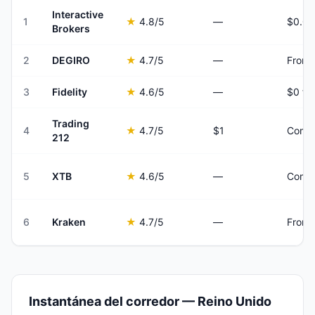
Interactive
1
★
4.8
/5
—
Brokers
2
DEGIRO
★
4.7
/5
—
From 
3
Fidelity
★
4.6
/5
—
$0 fo
Trading
4
★
4.7
/5
$1
Commi
212
5
XTB
★
4.6
/5
—
Commi
6
Kraken
★
4.7
/5
—
From 
Instantánea del corredor — Reino Unido