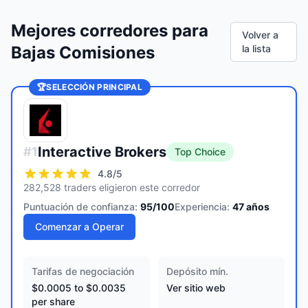
Mejores corredores para
Volver a
Bajas Comisiones
la lista
🏆
SELECCIÓN PRINCIPAL
Interactive Brokers
#
1
Top Choice
4.8
/5
282,528 traders eligieron este corredor
Puntuación de confianza:
95
/100
Experiencia:
47
años
Comenzar a Operar
Tarifas de negociación
Depósito mín.
$0.0005 to $0.0035
Ver sitio web
per share