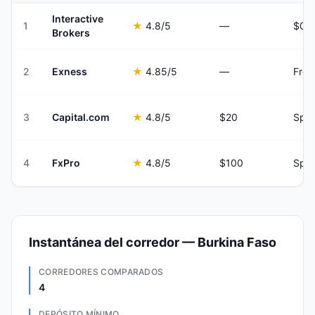
Interactive
1
★
4.8
/5
—
Brokers
2
Exness
★
4.85
/5
—
Fro
3
Capital.com
★
4.8
/5
$20
Spre
4
FxPro
★
4.8
/5
$100
Spre
Instantánea del corredor — Burkina Faso
CORREDORES COMPARADOS
4
DEPÓSITO MÍNIMO