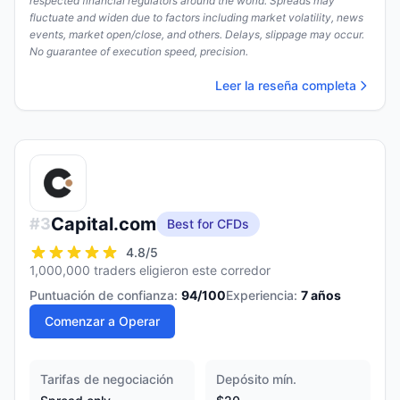
respected financial regulators around the world. Spreads may
fluctuate and widen due to factors including market volatility, news
events, market open/close, and others. Delays, slippage may occur.
No guarantee of execution speed, precision.
Leer la reseña completa
Capital.com
#
3
Best for CFDs
4.8
/5
1,000,000 traders eligieron este corredor
Puntuación de confianza:
94
/100
Experiencia:
7
años
Comenzar a Operar
Tarifas de negociación
Depósito mín.