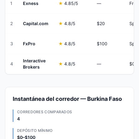
1
Exness
★
4.85
/5
—
Fro
2
Capital.com
★
4.8
/5
$20
Spre
3
FxPro
★
4.8
/5
$100
Spre
Interactive
4
★
4.8
/5
—
Brokers
Instantánea del corredor — Burkina Faso
CORREDORES COMPARADOS
4
DEPÓSITO MÍNIMO
$0–$100