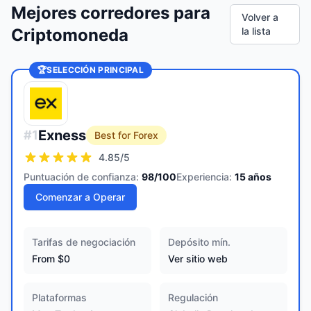
Mejores corredores para
Volver a
Criptomoneda
la lista
🏆
SELECCIÓN PRINCIPAL
Exness
#
1
Best for Forex
4.85
/5
Puntuación de confianza:
98
/100
Experiencia:
15
años
Comenzar a Operar
Tarifas de negociación
Depósito mín.
From $0
Ver sitio web
Plataformas
Regulación