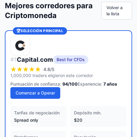
Mejores corredores para
Volver a
Criptomoneda
la lista
🏆
SELECCIÓN PRINCIPAL
Capital.com
#
1
Best for CFDs
4.8
/5
1,000,000 traders eligieron este corredor
Puntuación de confianza:
94
/100
Experiencia:
7
años
Comenzar a Operar
Tarifas de negociación
Depósito mín.
Spread only
$20