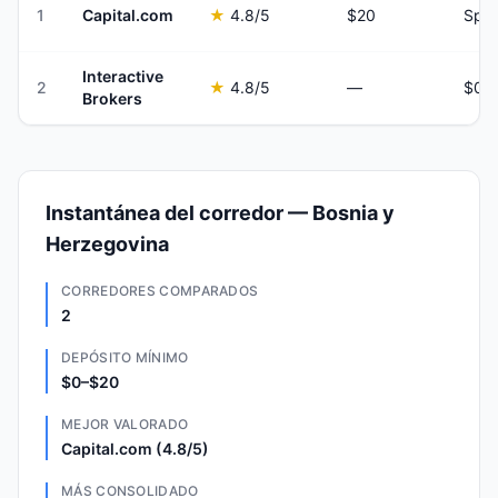
1
Capital.com
★
4.8
/5
$20
Spre
Interactive
2
★
4.8
/5
—
Brokers
Instantánea del corredor — Bosnia y
Herzegovina
CORREDORES COMPARADOS
2
DEPÓSITO MÍNIMO
$0–$20
MEJOR VALORADO
Capital.com (4.8/5)
MÁS CONSOLIDADO