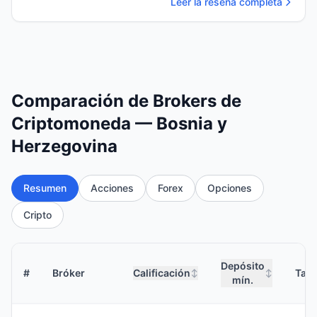
Leer la reseña completa
Comparación de Brokers de
Criptomoneda — Bosnia y
Herzegovina
Resumen
Acciones
Forex
Opciones
Cripto
Depósito
#
Bróker
Calificación
Tari
↕
↕
mín.