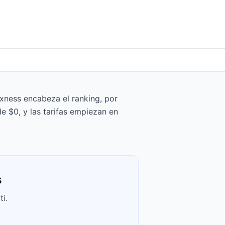
xness encabeza el ranking, por
e $0, y las tarifas empiezan en
s
i.