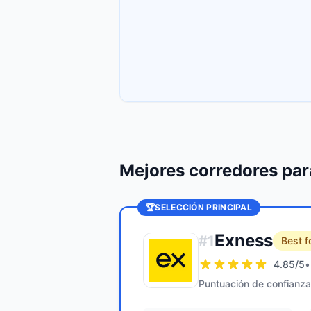
Mejores corredores pa
🏆
SELECCIÓN PRINCIPAL
Exness
#
1
Best f
4.85
/5
•
Puntuación de confianza