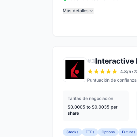
Más detalles
Interactive
#
3
4.8
/5
•
2
Puntuación de confianza
Tarifas de negociación
$0.0005 to $0.0035 per
share
Stocks
ETFs
Options
Futures