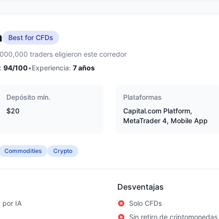
m
Best for CFDs
,000,000 traders eligieron este corredor
:
94
/100
•
Experiencia:
7
años
Depósito mín.
Plataformas
$20
Capital.com Platform,
MetaTrader 4, Mobile App
Commodities
Crypto
Desventajas
 por IA
Solo CFDs
Sin retiro de criptomonedas