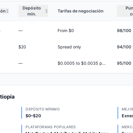
Depósito
Pun
ión
Tarifas de negociación
↕
↕
mín.
c
5
—
From $0
98
/100
$20
Spread only
94
/100
—
$0.0005 to $0.0035 per share
95
/100
tiopía
DEPÓSITO MÍNIMO
MEJO
$0–$20
Exnes
PLATAFORMAS POPULARES
MERC