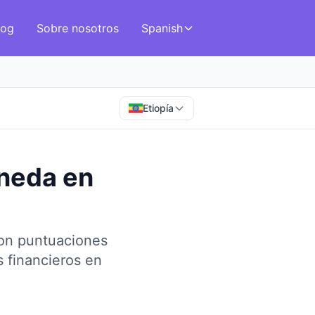
log
Sobre nosotros
Spanish
Etiopía
oneda
en
con puntuaciones
 financieros en