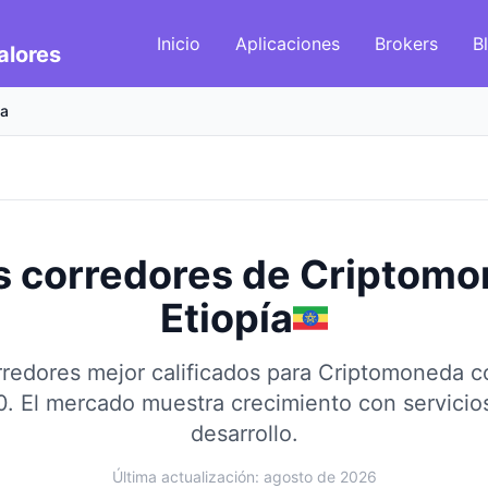
Inicio
Aplicaciones
Brokers
B
alores
da
s corredores de Criptom
Etiopía
redores mejor calificados para Criptomoneda 
0.
El mercado muestra crecimiento con servicios
desarrollo.
Última actualización: agosto de 2026