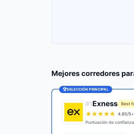
Mejores corredores pa
🏆
SELECCIÓN PRINCIPAL
Exness
#
1
Best f
4.85
/5
•
Puntuación de confianza