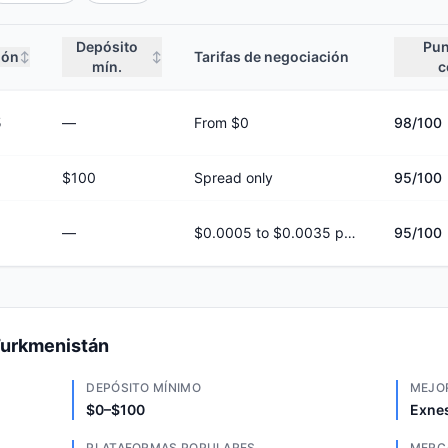
Depósito
Pun
ión
Tarifas de negociación
↕
↕
mín.
c
5
—
From $0
98
/100
$100
Spread only
95
/100
—
$0.0005 to $0.0035 per share
95
/100
Turkmenistán
DEPÓSITO MÍNIMO
MEJO
$0–$100
Exnes
PLATAFORMAS POPULARES
MERC