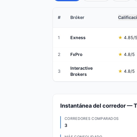
#
Bróker
Calificac
1
Exness
★
4.85
/
2
FxPro
★
4.8
/5
Interactive
3
★
4.8
/5
Brokers
Instantánea del corredor — 
CORREDORES COMPARADOS
3
MÁS CONSOLIDADO