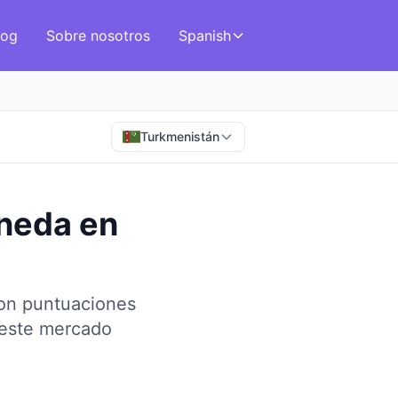
log
Sobre nosotros
Spanish
Turkmenistán
oneda
en
con puntuaciones
 este mercado