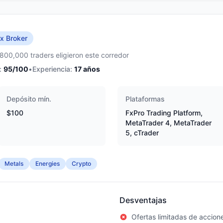
x Broker
,800,000 traders eligieron este corredor
:
95
/100
•
Experiencia:
17
años
Depósito mín.
Plataformas
$100
FxPro Trading Platform,
MetaTrader 4, MetaTrader
5, cTrader
Metals
Energies
Crypto
Desventajas
Ofertas limitadas de accion