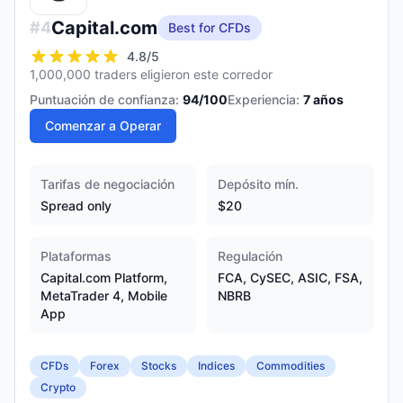
Capital.com
#
4
Best for CFDs
4.8
/5
1,000,000 traders eligieron este corredor
Puntuación de confianza:
94
/100
Experiencia:
7
años
Comenzar a Operar
Tarifas de negociación
Depósito mín.
Spread only
$20
Plataformas
Regulación
Capital.com Platform,
FCA, CySEC, ASIC, FSA,
MetaTrader 4, Mobile
NBRB
App
CFDs
Forex
Stocks
Indices
Commodities
Crypto