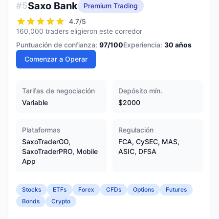
Saxo Bank
#
5
Premium Trading
4.7
/5
160,000 traders eligieron este corredor
Puntuación de confianza:
97
/100
Experiencia:
30
años
Comenzar a Operar
Tarifas de negociación
Depósito mín.
Variable
$2000
Plataformas
Regulación
SaxoTraderGO,
FCA, CySEC, MAS,
SaxoTraderPRO, Mobile
ASIC, DFSA
App
Stocks
ETFs
Forex
CFDs
Options
Futures
Bonds
Crypto