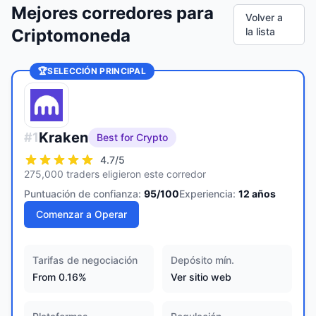
Mejores corredores para
Volver a
Criptomoneda
la lista
🏆
SELECCIÓN PRINCIPAL
Kraken
#
1
Best for Crypto
4.7
/5
275,000 traders eligieron este corredor
Puntuación de confianza:
95
/100
Experiencia:
12
años
Comenzar a Operar
Tarifas de negociación
Depósito mín.
From 0.16%
Ver sitio web