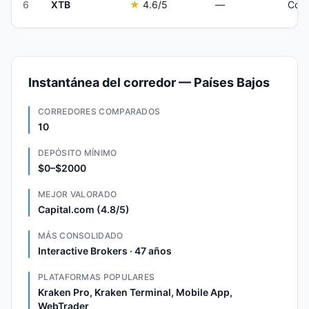
6
XTB
★
4.6
/5
—
Comm
Instantánea del corredor — Países Bajos
CORREDORES COMPARADOS
10
DEPÓSITO MÍNIMO
$0–$2000
MEJOR VALORADO
Capital.com (4.8/5)
MÁS CONSOLIDADO
Interactive Brokers · 47 años
PLATAFORMAS POPULARES
Kraken Pro, Kraken Terminal, Mobile App,
WebTrader