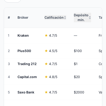
Depósito
#
Bróker
Calificación
Tari
↕
↕
mín.
1
Kraken
★
4.7
/5
—
From
2
Plus500
★
4.5
/5
$100
Spre
3
Trading 212
★
4.7
/5
$1
Comm
4
Capital.com
★
4.8
/5
$20
Spre
5
Saxo Bank
★
4.7
/5
$2000
Vari