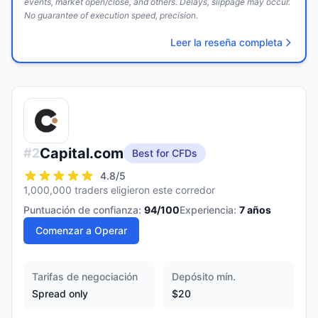
events, market open/close, and others. Delays, slippage may occur.
No guarantee of execution speed, precision.
Leer la reseña completa
Capital.com
#
2
Best for CFDs
4.8
/5
1,000,000 traders eligieron este corredor
Puntuación de confianza:
94
/100
Experiencia:
7
años
Comenzar a Operar
Tarifas de negociación
Depósito mín.
Spread only
$20