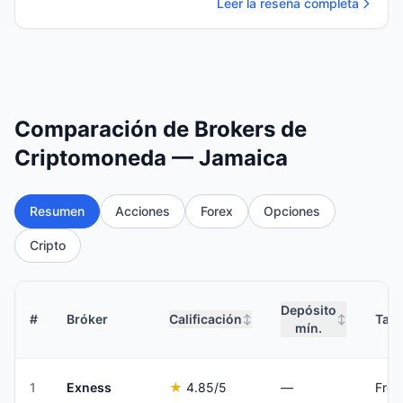
Leer la reseña completa
Comparación de Brokers de
Criptomoneda — Jamaica
Resumen
Acciones
Forex
Opciones
Cripto
Depósito
#
Bróker
Calificación
Tari
↕
↕
mín.
1
Exness
★
4.85
/5
—
Fro