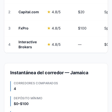
2
Capital.com
★
4.8
/5
$20
Spre
3
FxPro
★
4.8
/5
$100
Spre
Interactive
4
★
4.8
/5
—
Brokers
Instantánea del corredor — Jamaica
CORREDORES COMPARADOS
4
DEPÓSITO MÍNIMO
$0–$100