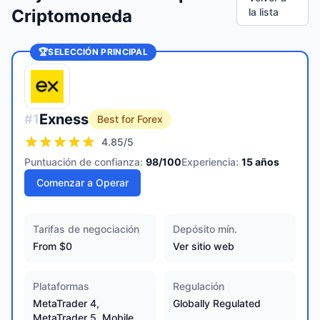
Criptomoneda
la lista
🏆
SELECCIÓN PRINCIPAL
Exness
#
1
Best for Forex
4.85
/5
Puntuación de confianza:
98
/100
Experiencia:
15
años
Comenzar a Operar
Tarifas de negociación
Depósito mín.
From $0
Ver sitio web
Plataformas
Regulación
MetaTrader 4,
Globally Regulated
MetaTrader 5, Mobile