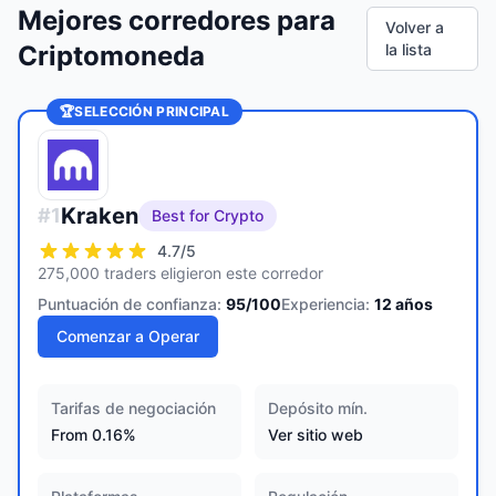
Mejores corredores para
Volver a
Criptomoneda
la lista
🏆
SELECCIÓN PRINCIPAL
Kraken
#
1
Best for Crypto
4.7
/5
275,000 traders eligieron este corredor
Puntuación de confianza:
95
/100
Experiencia:
12
años
Comenzar a Operar
Tarifas de negociación
Depósito mín.
From 0.16%
Ver sitio web