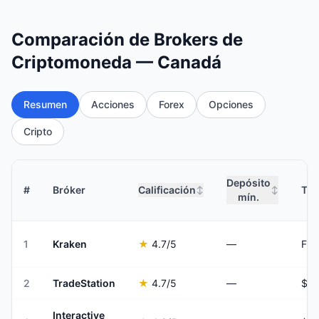
Comparación de Brokers de
Criptomoneda — Canadá
Resumen
Acciones
Forex
Opciones
Cripto
Depósito
#
Bróker
Calificación
Tar
↕
↕
mín.
1
Kraken
★
4.7
/5
—
Fro
2
TradeStation
★
4.7
/5
—
$0 
Interactive