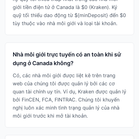
giới tiền điện tử ở Canada là $0 (Kraken). Ký
quỹ tối thiểu dao động từ ${minDeposit} đến $0
tùy thuộc vào nhà môi giới và loại tài khoản.
Nhà môi giới trực tuyến có an toàn khi sử
dụng ở Canada không?
Có, các nhà môi giới được liệt kê trên trang
web của chúng tôi được quản lý bởi các cơ
quan tài chính uy tín. Ví dụ, Kraken được quản lý
bởi FinCEN, FCA, FINTRAC. Chúng tôi khuyến
nghị luôn xác minh tình trạng quản lý của nhà
môi giới trước khi mở tài khoản.