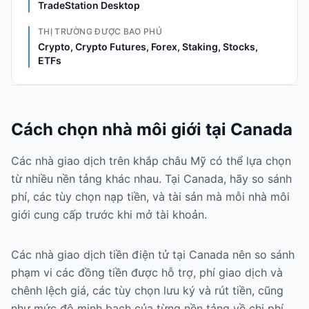
TradeStation Desktop
THỊ TRƯỜNG ĐƯỢC BAO PHỦ
Crypto, Crypto Futures, Forex, Staking, Stocks,
ETFs
Cách chọn nhà môi giới tại Canada
Các nhà giao dịch trên khắp châu Mỹ có thể lựa chọn
từ nhiều nền tảng khác nhau. Tại Canada, hãy so sánh
phí, các tùy chọn nạp tiền, và tài sản mà mỗi nhà môi
giới cung cấp trước khi mở tài khoản.
Các nhà giao dịch tiền điện tử tại Canada nên so sánh
phạm vi các đồng tiền được hỗ trợ, phí giao dịch và
chênh lệch giá, các tùy chọn lưu ký và rút tiền, cũng
như mức độ minh bạch của từng nền tảng về chi phí