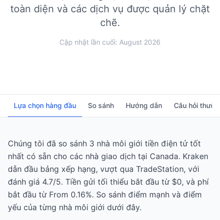
toàn diện và các dịch vụ được quản lý chặt
chẽ.
Cập nhật lần cuối: August 2026
Lựa chọn hàng đầu
So sánh
Hướng dẫn
Câu hỏi thườ
Chúng tôi đã so sánh 3 nhà môi giới tiền điện tử tốt
nhất có sẵn cho các nhà giao dịch tại Canada. Kraken
dẫn đầu bảng xếp hạng, vượt qua TradeStation, với
đánh giá 4.7/5. Tiền gửi tối thiểu bắt đầu từ $0, và phí
bắt đầu từ From 0.16%. So sánh điểm mạnh và điểm
yếu của từng nhà môi giới dưới đây.