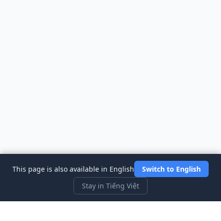
This page is also available in English
Switch to English
Stay in Tiếng Việt