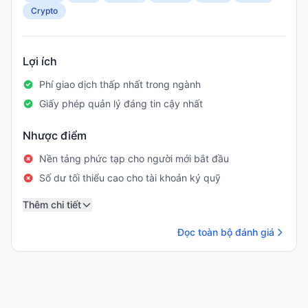
Crypto
Lợi ích
Phí giao dịch thấp nhất trong ngành
Giấy phép quản lý đáng tin cậy nhất
Nhược điểm
Nền tảng phức tạp cho người mới bắt đầu
Số dư tối thiểu cao cho tài khoản ký quỹ
Thêm chi tiết
Đọc toàn bộ đánh giá