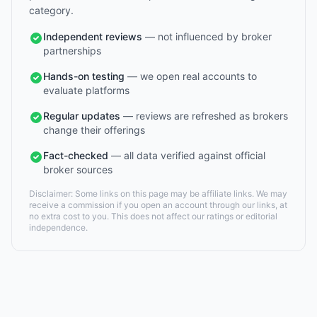
category.
Independent reviews
— not influenced by broker
partnerships
Hands-on testing
— we open real accounts to
evaluate platforms
Regular updates
— reviews are refreshed as brokers
change their offerings
Fact-checked
— all data verified against official
broker sources
Disclaimer: Some links on this page may be affiliate links. We may
receive a commission if you open an account through our links, at
no extra cost to you. This does not affect our ratings or editorial
independence.