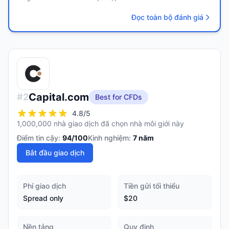
Đọc toàn bộ đánh giá
Capital.com
#
2
Best for CFDs
4.8
/5
1,000,000 nhà giao dịch đã chọn nhà môi giới này
Điểm tin cậy:
94
/100
Kinh nghiệm:
7
năm
Bắt đầu giao dịch
Phí giao dịch
Tiền gửi tối thiểu
Spread only
$20
Nền tảng
Quy định