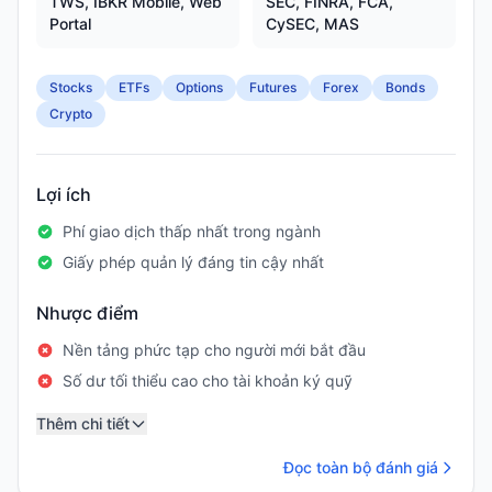
TWS, IBKR Mobile, Web
SEC, FINRA, FCA,
Portal
CySEC, MAS
Stocks
ETFs
Options
Futures
Forex
Bonds
Crypto
Lợi ích
Phí giao dịch thấp nhất trong ngành
Giấy phép quản lý đáng tin cậy nhất
Nhược điểm
Nền tảng phức tạp cho người mới bắt đầu
Số dư tối thiểu cao cho tài khoản ký quỹ
Thêm chi tiết
Đọc toàn bộ đánh giá