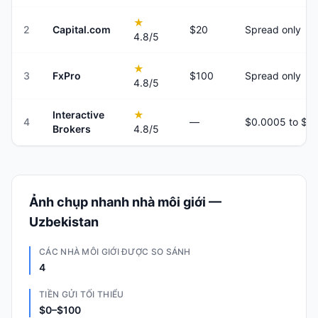
★
2
Capital.com
$20
Spread only
4.8
/5
★
3
FxPro
$100
Spread only
4.8
/5
Interactive
★
4
—
Brokers
4.8
/5
Ảnh chụp nhanh nhà môi giới —
Uzbekistan
CÁC NHÀ MÔI GIỚI ĐƯỢC SO SÁNH
4
TIỀN GỬI TỐI THIỂU
$0–$100