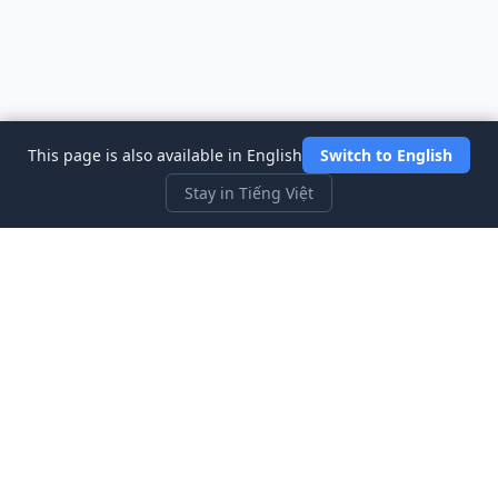
This page is also available in English
Switch to English
Stay in Tiếng Việt
Three Investeers
Học giao dịch và tài chính với trò chơi mô phỏng thị trường
chứng khoán thân thiện nhất cho người mới bắt đầu.