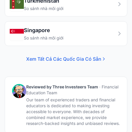
Turkmenistan
So sánh nhà môi giới
Singapore
So sánh nhà môi giới
Xem Tất Cả Các Quốc Gia Có Sẵn
Reviewed by
Three Investeers Team
·
Financial
Education Team
Our team of experienced traders and financial
educators is dedicated to making investing
accessible to everyone. With decades of
combined market experience, we provide
research-backed insights and unbiased reviews.