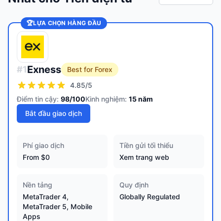
🏆
LỰA CHỌN HÀNG ĐẦU
Exness
#
1
Best for Forex
4.85
/5
Điểm tin cậy:
98
/100
Kinh nghiệm:
15
năm
Bắt đầu giao dịch
Phí giao dịch
Tiền gửi tối thiểu
From $0
Xem trang web
Nền tảng
Quy định
MetaTrader 4,
Globally Regulated
MetaTrader 5, Mobile
Apps