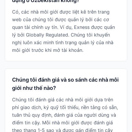
dụng ở Uzbekistan không?
Có, các nhà môi giới được liệt kê trên trang
web của chúng tôi được quản lý bởi các cơ
quan tài chính uy tín. Ví dụ, Exness được quản
lý bởi Globally Regulated. Chúng tôi khuyến
nghị luôn xác minh tình trạng quản lý của nhà
môi giới trước khi mở tài khoản.
Chúng tôi đánh giá và so sánh các nhà môi
giới như thế nào?
Chúng tôi đánh giá các nhà môi giới dựa trên
phí giao dịch, ký quỹ tối thiểu, nền tảng có sẵn,
tuân thủ quy định, đánh giá của người dùng và
điểm tin cậy. Mỗi nhà môi giới được đánh giá
theo thang 1-5 sao và được gán điểm tin cậy