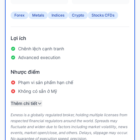
Forex
Metals
Indices
Crypto
Stocks CFDs
Lợi ích
Chênh lệch cạnh tranh
Advanced execution
Nhược điểm
Phạm vi sản phẩm hạn chế
Không có sẵn ở Mỹ
Thêm chi tiết
Exness is a globally regulated broker, holding multiple licenses from
respected financial regulators around the world. Spreads may
fluctuate and widen due to factors including market volatility, news
events, market open/close, and others. Delays, slippage may occur.
No guarantee of execution speed, precision.