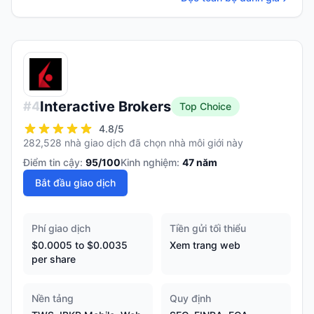
Interactive Brokers
#
4
Top Choice
4.8
/5
282,528 nhà giao dịch đã chọn nhà môi giới này
Điểm tin cậy:
95
/100
Kinh nghiệm:
47
năm
Bắt đầu giao dịch
Phí giao dịch
Tiền gửi tối thiểu
$0.0005 to $0.0035
Xem trang web
per share
Nền tảng
Quy định