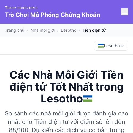
Three Investeers
Trò Chơi Mô Phỏng Chứng Khoán
Trang chủ
/
Nhà môi giới
/
Lesotho
/
Tiền điện tử
Lesotho
Các Nhà Môi Giới Tiền
điện tử Tốt Nhất
trong
Lesotho
So sánh các nhà môi giới được đánh giá cao
nhất cho Tiền điện tử với điểm số lên đến
88/100.
Dự kiến các dịch vụ cơ bản trong