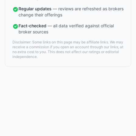
Regular updates
— reviews are refreshed as brokers
change their offerings
Fact-checked
— all data verified against official
broker sources
Disclaimer: Some links on this page may be affiliate links. We may
receive a commission if you open an account through our links, at
no extra cost to you. This does not affect our ratings or editorial
independence.