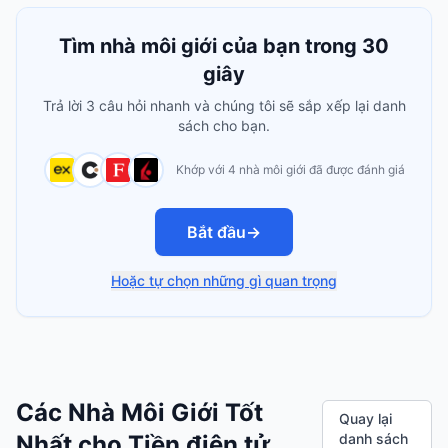
Tìm nhà môi giới của bạn trong 30
giây
Trả lời 3 câu hỏi nhanh và chúng tôi sẽ sắp xếp lại danh
sách cho bạn.
Khớp với 4 nhà môi giới đã được đánh giá
Bắt đầu
→
Hoặc tự chọn những gì quan trọng
Các Nhà Môi Giới Tốt
Quay lại
Nhất cho Tiền điện tử
danh sách