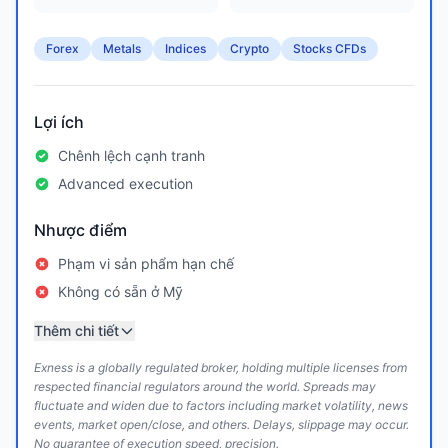
Forex
Metals
Indices
Crypto
Stocks CFDs
Lợi ích
Chênh lệch cạnh tranh
Advanced execution
Nhược điểm
Phạm vi sản phẩm hạn chế
Không có sẵn ở Mỹ
Thêm chi tiết
Exness is a globally regulated broker, holding multiple licenses from
respected financial regulators around the world. Spreads may
fluctuate and widen due to factors including market volatility, news
events, market open/close, and others. Delays, slippage may occur.
No guarantee of execution speed, precision.