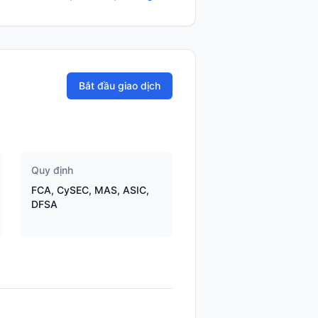
Bắt đầu giao dịch
Quy định
FCA, CySEC, MAS, ASIC,
DFSA