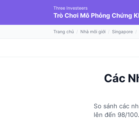
Three Investeers
Trò Chơi Mô Phỏng Chứng 
Trang chủ
/
Nhà môi giới
/
Singapore
/
Các Nh
So sánh các nhà
lên đến 98/100