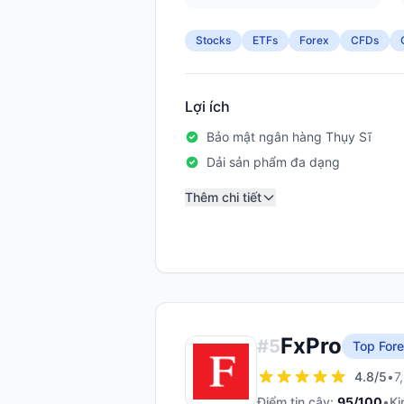
Stocks
ETFs
Forex
CFDs
Lợi ích
Bảo mật ngân hàng Thụy Sĩ
Dải sản phẩm đa dạng
Thêm chi tiết
FxPro
#
5
Top Fore
4.8
/5
•
7
Điểm tin cậy:
95
/100
•
Ki