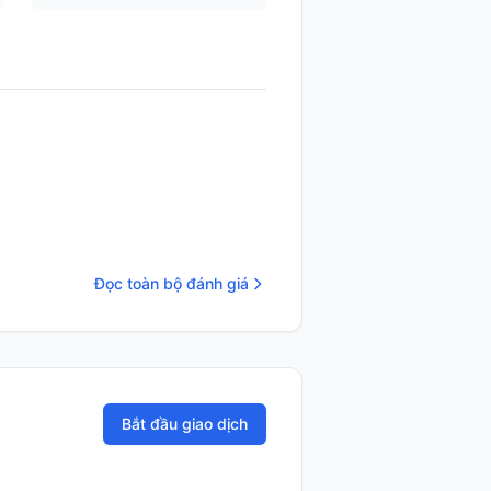
Đọc toàn bộ đánh giá
Bắt đầu giao dịch