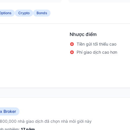
Options
Crypto
Bonds
Nhược điểm
Tiền gửi tối thiểu cao
Phí giao dịch cao hơn
x Broker
,800,000 nhà giao dịch đã chọn nhà môi giới này
nh nghiệm:
17
năm