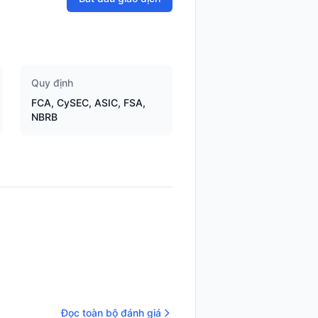
Quy định
FCA, CySEC, ASIC, FSA,
NBRB
Đọc toàn bộ đánh giá