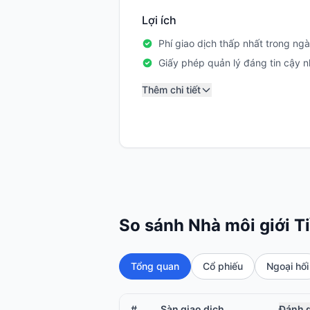
Lợi ích
Phí giao dịch thấp nhất trong ng
Giấy phép quản lý đáng tin cậy n
Thêm chi tiết
So sánh Nhà môi giới T
Tổng quan
Cổ phiếu
Ngoại hối
#
Sàn giao dịch
Đánh g