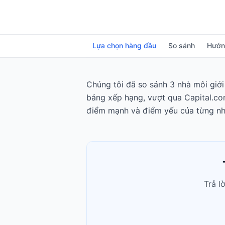
Lựa chọn hàng đầu
So sánh
Hướn
Chúng tôi đã so sánh 3 nhà môi giới
bảng xếp hạng, vượt qua Capital.com,
điểm mạnh và điểm yếu của từng nhà
Trả l