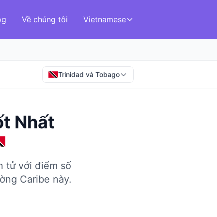
og
Về chúng tôi
Vietnamese
Trinidad và Tobago
ốt Nhất
n tử với điểm số
ường Caribe này.