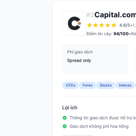
Capital.co
#
2
4.8
/5
•
1
Điểm tin cậy:
94
/100
•
Ki
Phí giao dịch
Spread only
CFDs
Forex
Stocks
Indices
Lợi ích
Thông tin giao dịch được hỗ trợ b
Giao dịch không phí hoa hồng