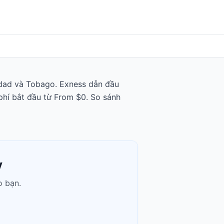
nidad và Tobago. Exness dẫn đầu
 phí bắt đầu từ From $0. So sánh
y
o bạn.