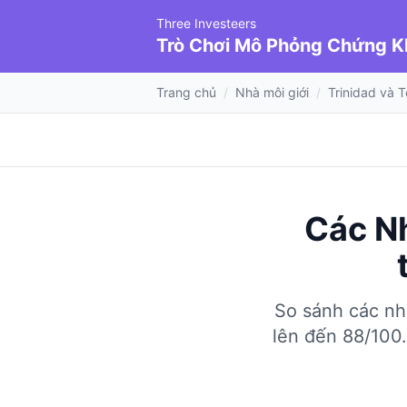
Three Investeers
Trò Chơi Mô Phỏng Chứng 
Trang chủ
/
Nhà môi giới
/
Trinidad và 
Các Nh
So sánh các nhà
lên đến 88/100.