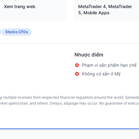
Xem trang web
MetaTrader 4, MetaTrader
5, Mobile Apps
Stocks CFDs
Nhược điểm
Phạm vi sản phẩm hạn chế
Không có sẵn ở Mỹ
ing multiple licenses from respected financial regulators around the world. Sprea
arket open/close, and others. Delays, slippage may occur. No guarantee of execut