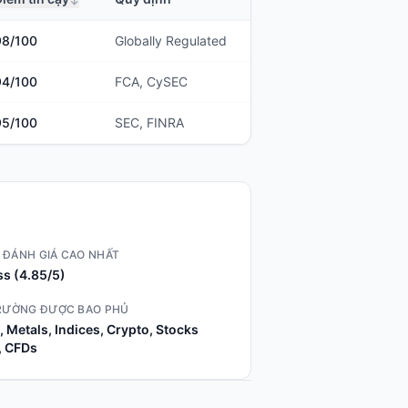
98
/100
Globally Regulated
94
/100
FCA, CySEC
95
/100
SEC, FINRA
 ĐÁNH GIÁ CAO NHẤT
s (4.85/5)
TRƯỜNG ĐƯỢC BAO PHỦ
, Metals, Indices, Crypto, Stocks
, CFDs