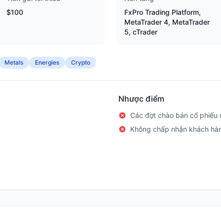
$100
FxPro Trading Platform,
MetaTrader 4, MetaTrader
5, cTrader
Metals
Energies
Crypto
Nhược điểm
Các đợt chào bán cổ phiếu c
Không chấp nhận khách hà