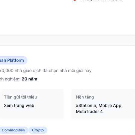
ean Platform
50,000 nhà giao dịch đã chọn nhà môi giới này
nh nghiệm:
20
năm
Tiền gửi tối thiểu
Nền tảng
Xem trang web
xStation 5, Mobile App,
MetaTrader 4
Commodities
Crypto