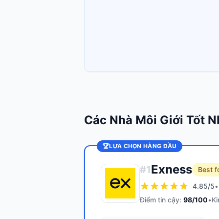
Các Nhà Môi Giới Tốt N
🏆
LỰA CHỌN HÀNG ĐẦU
Exness
#
1
Best f
4.85
/5
•
Điểm tin cậy:
98
/100
•
Ki