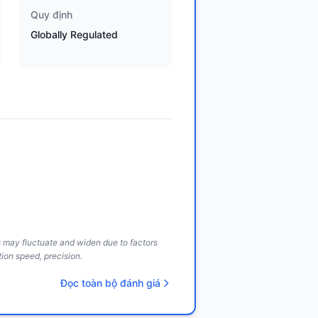
Quy định
Globally Regulated
ds may fluctuate and widen due to factors
ion speed, precision.
Đọc toàn bộ đánh giá