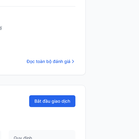
ế
Đọc toàn bộ đánh giá
Bắt đầu giao dịch
Quy định