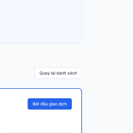
Quay lại danh sách
Bắt đầu giao dịch