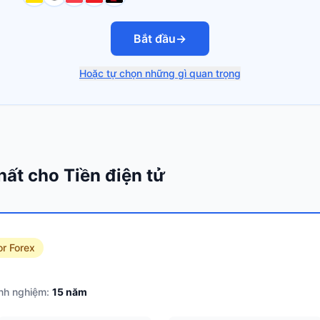
Bắt đầu
→
Hoặc tự chọn những gì quan trọng
hất cho Tiền điện tử
or Forex
nh nghiệm:
15
năm