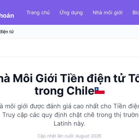
Trang chủ
Ứng dụng
Nhà môi giới
Bl
Khoán
điện tử
à Môi Giới Tiền điện tử T
trong
Chile
 môi giới được đánh giá cao nhất cho Tiền điệ
.
Truy cập các quy định chặt chẽ trong thị trườn
Latinh này.
Cập nhật lần cuối: August 2026