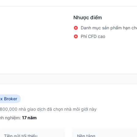
Nhược điểm
Danh mục sản phẩm hạn ch
Phí CFD cao
x Broker
,800,000 nhà giao dịch đã chọn nhà môi giới này
nh nghiệm:
17
năm
Tiền gửi tối thiểu
Nền tảng