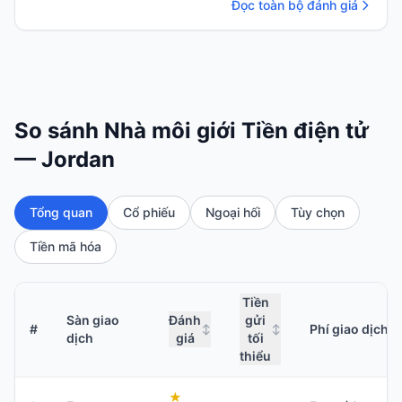
Đọc toàn bộ đánh giá
So sánh Nhà môi giới Tiền điện tử
— Jordan
Tổng quan
Cổ phiếu
Ngoại hối
Tùy chọn
Tiền mã hóa
Tiền
Sàn giao
Đánh
gửi
#
Phí giao dịch
↕
↕
dịch
giá
tối
thiểu
★