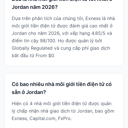
Jordan năm 2026?
Dựa trên phân tích của chúng tôi, Exness là nhà
môi giới tiền điện tử được đánh giá cao nhất ở
Jordan cho năm 2026, với xếp hạng 4.85/5 và
điểm tin cậy 98/100. Họ được quản lý bởi
Globally Regulated và cung cấp phí giao dịch
bắt đầu từ From $0.
Có bao nhiêu nhà môi giới tiền điện tử có
sẵn ở Jordan?
Hiện có 4 nhà môi giới tiền điện tử được quản
lý chấp nhận nhà giao dịch từ Jordan, bao gồm
Exness, Capital.com, FxPro.