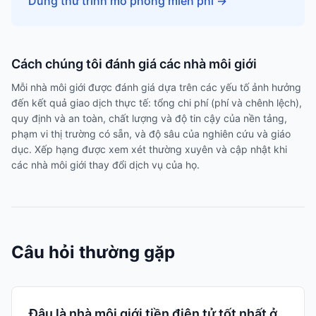
Dùng thử trình mô phỏng miễn phí
→
Cách chúng tôi đánh giá các nhà môi giới
Mỗi nhà môi giới được đánh giá dựa trên các yếu tố ảnh hưởng
đến kết quả giao dịch thực tế: tổng chi phí (phí và chênh lệch),
quy định và an toàn, chất lượng và độ tin cậy của nền tảng,
phạm vi thị trường có sẵn, và độ sâu của nghiên cứu và giáo
dục. Xếp hạng được xem xét thường xuyên và cập nhật khi
các nhà môi giới thay đổi dịch vụ của họ.
Câu hỏi thường gặp
Đâu là nhà môi giới tiền điện tử tốt nhất ở