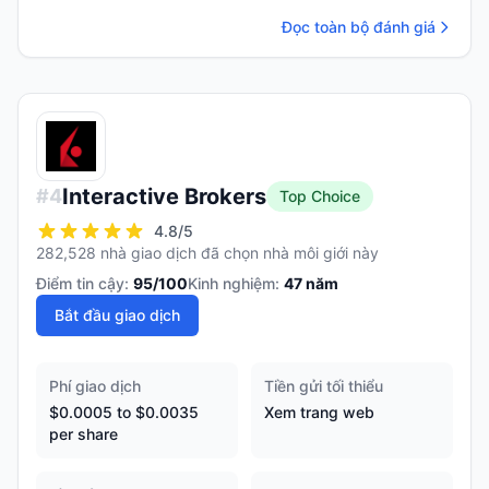
Đọc toàn bộ đánh giá
Interactive Brokers
#
4
Top Choice
4.8
/5
282,528 nhà giao dịch đã chọn nhà môi giới này
Điểm tin cậy:
95
/100
Kinh nghiệm:
47
năm
Bắt đầu giao dịch
Phí giao dịch
Tiền gửi tối thiểu
$0.0005 to $0.0035
Xem trang web
per share