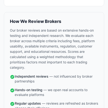
How We Review Brokers
Our broker reviews are based on extensive hands-on
testing and independent research. We evaluate each
broker across multiple criteria including fees, platform
usability, available instruments, regulation, customer
support, and educational resources. Scores are
calculated using a weighted methodology that
prioritizes factors most important to each trading
category.
Independent reviews
— not influenced by broker
partnerships
Hands-on testing
— we open real accounts to
evaluate platforms
Regular updates
— reviews are refreshed as brokers