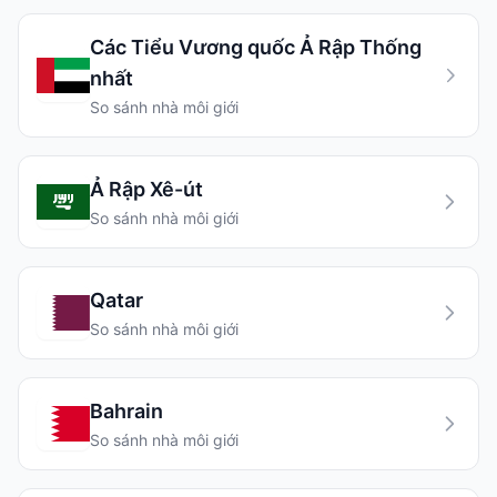
Các Tiểu Vương quốc Ả Rập Thống
nhất
So sánh nhà môi giới
Ả Rập Xê-út
So sánh nhà môi giới
Qatar
So sánh nhà môi giới
Bahrain
So sánh nhà môi giới