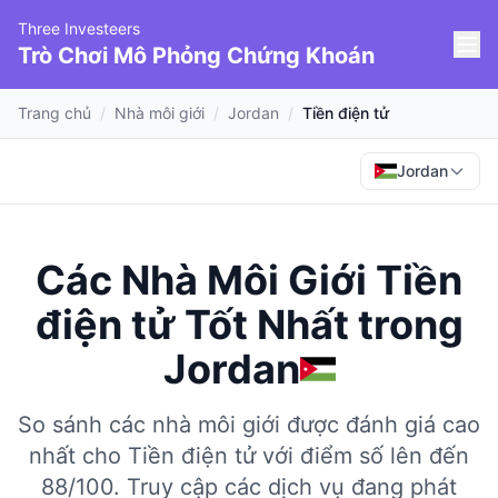
Three Investeers
Trò Chơi Mô Phỏng Chứng Khoán
Trang chủ
/
Nhà môi giới
/
Jordan
/
Tiền điện tử
Jordan
Các Nhà Môi Giới Tiền
điện tử Tốt Nhất
trong
Jordan
So sánh các nhà môi giới được đánh giá cao
nhất cho Tiền điện tử với điểm số lên đến
88/100.
Truy cập các dịch vụ đang phát