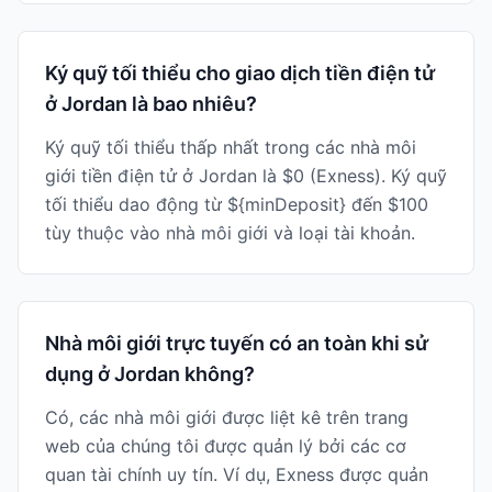
Ký quỹ tối thiểu cho giao dịch tiền điện tử
ở Jordan là bao nhiêu?
Ký quỹ tối thiểu thấp nhất trong các nhà môi
giới tiền điện tử ở Jordan là $0 (Exness). Ký quỹ
tối thiểu dao động từ ${minDeposit} đến $100
tùy thuộc vào nhà môi giới và loại tài khoản.
Nhà môi giới trực tuyến có an toàn khi sử
dụng ở Jordan không?
Có, các nhà môi giới được liệt kê trên trang
web của chúng tôi được quản lý bởi các cơ
quan tài chính uy tín. Ví dụ, Exness được quản