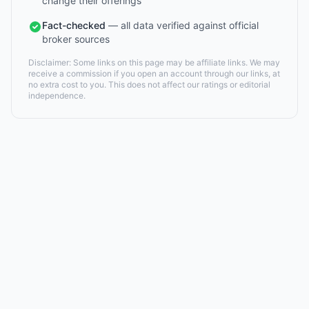
change their offerings
Fact-checked
— all data verified against official
broker sources
Disclaimer: Some links on this page may be affiliate links. We may
receive a commission if you open an account through our links, at
no extra cost to you. This does not affect our ratings or editorial
independence.