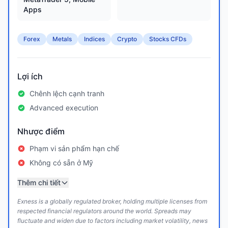
Apps
Forex
Metals
Indices
Crypto
Stocks CFDs
Lợi ích
Chênh lệch cạnh tranh
Advanced execution
Nhược điểm
Phạm vi sản phẩm hạn chế
Không có sẵn ở Mỹ
Thêm chi tiết
Exness is a globally regulated broker, holding multiple licenses from
respected financial regulators around the world. Spreads may
fluctuate and widen due to factors including market volatility, news