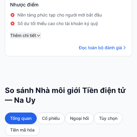
Nhược điểm
Nền tảng phức tạp cho người mới bắt đầu
Số dư tối thiểu cao cho tài khoản ký quỹ
Thêm chi tiết
Đọc toàn bộ đánh giá
So sánh Nhà môi giới Tiền điện tử
— Na Uy
Tổng quan
Cổ phiếu
Ngoại hối
Tùy chọn
Tiền mã hóa