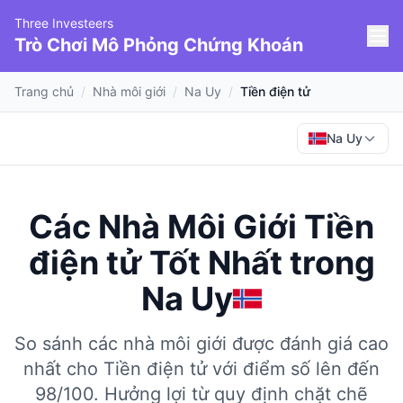
Three Investeers
Trò Chơi Mô Phỏng Chứng Khoán
Trang chủ
/
Nhà môi giới
/
Na Uy
/
Tiền điện tử
Na Uy
Các Nhà Môi Giới Tiền
điện tử Tốt Nhất
trong
Na Uy
So sánh các nhà môi giới được đánh giá cao
nhất cho Tiền điện tử với điểm số lên đến
98/100.
Hưởng lợi từ quy định chặt chẽ