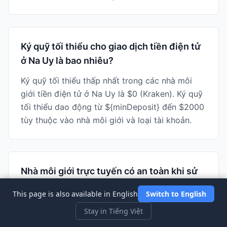
Ký quỹ tối thiểu cho giao dịch tiền điện tử
ở Na Uy là bao nhiêu?
Ký quỹ tối thiểu thấp nhất trong các nhà môi
giới tiền điện tử ở Na Uy là $0 (Kraken). Ký quỹ
tối thiểu dao động từ ${minDeposit} đến $2000
tùy thuộc vào nhà môi giới và loại tài khoản.
Nhà môi giới trực tuyến có an toàn khi sử
dụng ở Na Uy không?
This page is also available in English
Switch to English
Có, các nhà môi giới được liệt kê trên trang
Stay in Tiếng Việt
web của chúng tôi được quản lý bởi các cơ