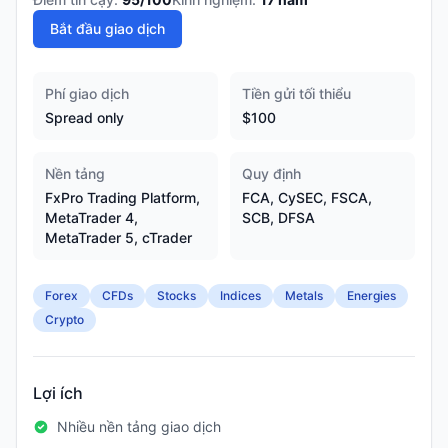
Bắt đầu giao dịch
Phí giao dịch
Tiền gửi tối thiểu
Spread only
$100
Nền tảng
Quy định
FxPro Trading Platform,
FCA, CySEC, FSCA,
MetaTrader 4,
SCB, DFSA
MetaTrader 5, cTrader
Forex
CFDs
Stocks
Indices
Metals
Energies
Crypto
Lợi ích
Nhiều nền tảng giao dịch