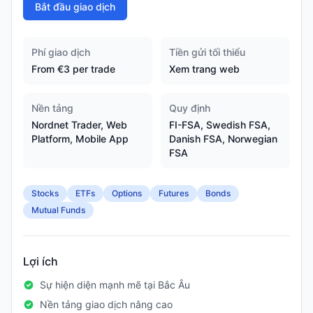
Bắt đầu giao dịch
Phí giao dịch
Tiền gửi tối thiểu
From €3 per trade
Xem trang web
Nền tảng
Quy định
Nordnet Trader, Web
FI-FSA, Swedish FSA,
Platform, Mobile App
Danish FSA, Norwegian
FSA
Stocks
ETFs
Options
Futures
Bonds
Mutual Funds
Lợi ích
Sự hiện diện mạnh mẽ tại Bắc Âu
Nền tảng giao dịch nâng cao