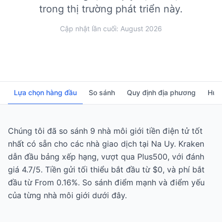
trong thị trường phát triển này.
Cập nhật lần cuối: August 2026
Lựa chọn hàng đầu
So sánh
Quy định địa phương
Hướ
Chúng tôi đã so sánh 9 nhà môi giới tiền điện tử tốt
nhất có sẵn cho các nhà giao dịch tại Na Uy. Kraken
dẫn đầu bảng xếp hạng, vượt qua Plus500, với đánh
giá 4.7/5. Tiền gửi tối thiểu bắt đầu từ $0, và phí bắt
đầu từ From 0.16%. So sánh điểm mạnh và điểm yếu
của từng nhà môi giới dưới đây.