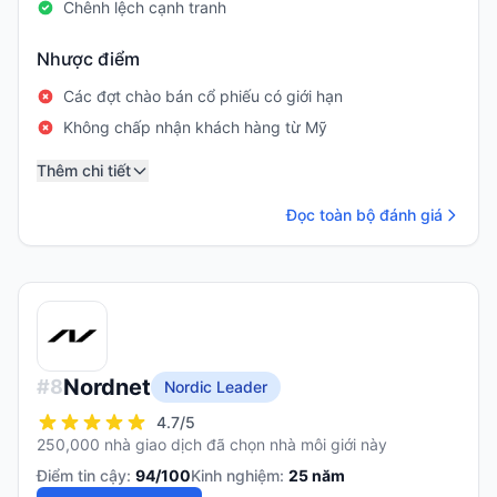
Chênh lệch cạnh tranh
Nhược điểm
Các đợt chào bán cổ phiếu có giới hạn
Không chấp nhận khách hàng từ Mỹ
Thêm chi tiết
Đọc toàn bộ đánh giá
Nordnet
#
8
Nordic Leader
4.7
/5
250,000 nhà giao dịch đã chọn nhà môi giới này
Điểm tin cậy:
94
/100
Kinh nghiệm:
25
năm