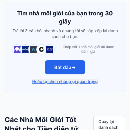
Tìm nhà môi giới của bạn trong 30
giây
Trả lời 3 câu hỏi nhanh và chúng tôi sẽ sắp xếp lại danh
sách cho bạn.
Khớp với 9 nhà môi giới đã được
đánh giá
Bắt đầu
→
Hoặc tự chọn những gì quan trọng
Các Nhà Môi Giới Tốt
Quay lại
Nhất cho Tiền điện tử
danh sách