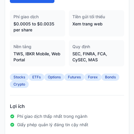
Phí giao dịch
Tiền gửi tối thiểu
$0.0005 to $0.0035
Xem trang web
per share
Nền tảng
Quy định
TWS, IBKR Mobile, Web
SEC, FINRA, FCA,
Portal
CySEC, MAS
Stocks
ETFs
Options
Futures
Forex
Bonds
Crypto
Lợi ích
Phí giao dịch thấp nhất trong ngành
Giấy phép quản lý đáng tin cậy nhất