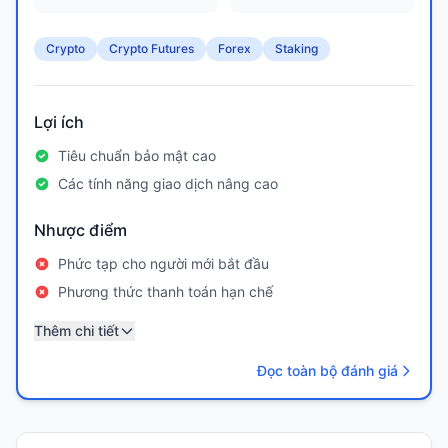
Crypto
Crypto Futures
Forex
Staking
Lợi ích
Tiêu chuẩn bảo mật cao
Các tính năng giao dịch nâng cao
Nhược điểm
Phức tạp cho người mới bắt đầu
Phương thức thanh toán hạn chế
Thêm chi tiết
Đọc toàn bộ đánh giá