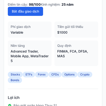
Điểm tin cậy:
98
/100
Kinh nghiệm:
25
năm
Bắt đầu giao dịch
Phí giao dịch
Tiền gửi tối thiểu
Variable
$1000
Nền tảng
Quy định
Advanced Trader,
FINMA, FCA, DFSA,
Mobile App, MetaTrader
MAS
5
Stocks
ETFs
Forex
CFDs
Options
Crypto
Bonds
Lợi ích
Bảo mật ngân hàng Thụy Sĩ