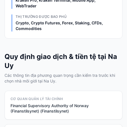
Kraken Pro, Kraken Terminal, Mobile App,
WebTrader
THỊ TRƯỜNG ĐƯỢC BAO PHỦ
Crypto, Crypto Futures, Forex, Staking, CFDs,
Commodities
Quy định giao dịch & tiền tệ tại Na
Uy
Các thông tin địa phương quan trọng cần kiểm tra trước khi
chọn nhà môi giới tại Na Uy.
CƠ QUAN QUẢN LÝ TÀI CHÍNH
Financial Supervisory Authority of Norway
(Finanstilsynet) (Finanstilsynet)