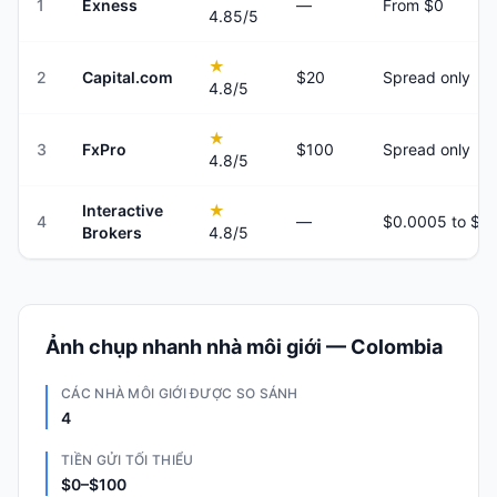
1
Exness
—
From $0
4.85
/5
★
2
Capital.com
$20
Spread only
4.8
/5
★
3
FxPro
$100
Spread only
4.8
/5
Interactive
★
4
—
Brokers
4.8
/5
Ảnh chụp nhanh nhà môi giới — Colombia
CÁC NHÀ MÔI GIỚI ĐƯỢC SO SÁNH
4
TIỀN GỬI TỐI THIỂU
$0–$100