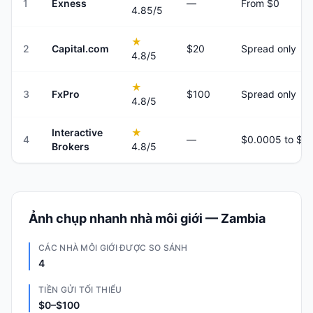
1
Exness
—
From $0
4.85
/5
★
2
Capital.com
$20
Spread only
4.8
/5
★
3
FxPro
$100
Spread only
4.8
/5
Interactive
★
4
—
Brokers
4.8
/5
Ảnh chụp nhanh nhà môi giới — Zambia
CÁC NHÀ MÔI GIỚI ĐƯỢC SO SÁNH
4
TIỀN GỬI TỐI THIỂU
$0–$100