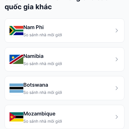
quốc gia khác
Nam Phi
So sánh nhà môi giới
Namibia
So sánh nhà môi giới
Botswana
So sánh nhà môi giới
Mozambique
So sánh nhà môi giới