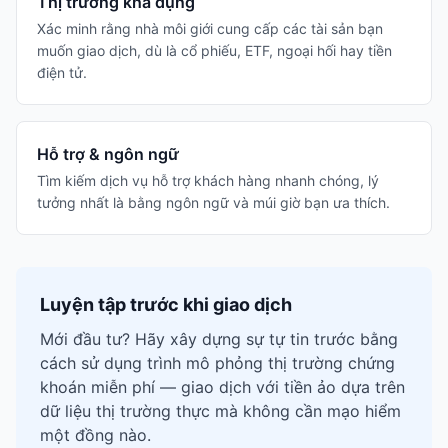
Thị trường khả dụng
Xác minh rằng nhà môi giới cung cấp các tài sản bạn
muốn giao dịch, dù là cổ phiếu, ETF, ngoại hối hay tiền
điện tử.
Hỗ trợ & ngôn ngữ
Tìm kiếm dịch vụ hỗ trợ khách hàng nhanh chóng, lý
tưởng nhất là bằng ngôn ngữ và múi giờ bạn ưa thích.
Luyện tập trước khi giao dịch
Mới đầu tư? Hãy xây dựng sự tự tin trước bằng
cách sử dụng trình mô phỏng thị trường chứng
khoán miễn phí — giao dịch với tiền ảo dựa trên
dữ liệu thị trường thực mà không cần mạo hiểm
một đồng nào.