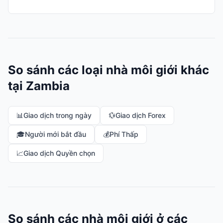
So sánh các loại nhà môi giới khác
tại Zambia
📊
Giao dịch trong ngày
💱
Giao dịch Forex
🎓
Người mới bắt đầu
💰
Phí Thấp
📈
Giao dịch Quyền chọn
So sánh các nhà môi giới ở các