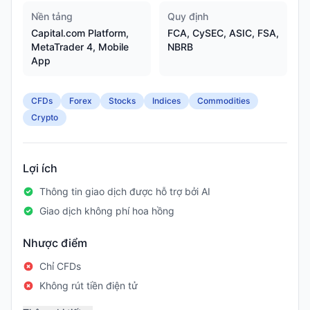
Nền tảng
Quy định
Capital.com Platform,
FCA, CySEC, ASIC, FSA,
MetaTrader 4, Mobile
NBRB
App
CFDs
Forex
Stocks
Indices
Commodities
Crypto
Lợi ích
Thông tin giao dịch được hỗ trợ bởi AI
Giao dịch không phí hoa hồng
Nhược điểm
Chỉ CFDs
Không rút tiền điện tử