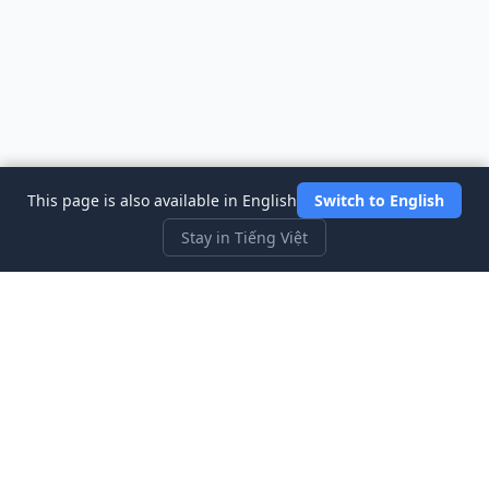
This page is also available in English
Switch to English
Stay in Tiếng Việt
Three Investeers
Học giao dịch và tài chính với trò chơi mô phỏng thị trường