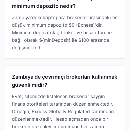
minimum depozito nedir?
Zambiya'deki kriptopara brokerlar arasındaki en
düşük minimum depozito $0 (Exness)'dir.
Minimum depozitolar, broker ve hesap türüne
bağlı olarak ${minDeposit} ile $100 arasında
değişmektedir.
Zambiya'de çevrimiçi brokerları kullanmak
güvenli midir?
Evet, sitemizde listelenen brokerlar saygın
finans otoriteleri tarafından düzenlenmektedir.
Örneğin, Exness Globally Regulated tarafından
düzenlenmektedir. Hesap açmadan önce bir
brokerin düzenleyici durumunu her zaman