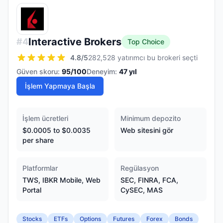
Interactive Brokers
#
4
Top Choice
4.8
/5
282,528 yatırımcı bu brokeri seçti
Güven skoru:
95
/100
Deneyim:
47
yıl
İşlem Yapmaya Başla
İşlem ücretleri
Minimum depozito
$0.0005 to $0.0035
Web sitesini gör
per share
Platformlar
Regülasyon
TWS, IBKR Mobile, Web
SEC, FINRA, FCA,
Portal
CySEC, MAS
Stocks
ETFs
Options
Futures
Forex
Bonds