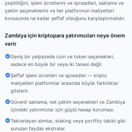
çeşitliliğini, işlem ücretlerini ve spreadleri, saklama ve
çekim seçeneklerini ve her platformun maliyetleri
konusunda ne kadar şeffaf olduğunu karşılaştırmalıdır.
Zambiya için kriptopara yatırımcıları neye önem
verir
Geniş bir yelpazede coin ve token seçenekleri,
sadece en büyük bir veya iki tanesi değil.
Şeffaf işlem ücretleri ve spreadler — kripto
maliyetleri platformlar arasında büyük farklılıklar
gösterir.
Güvenli saklama, net çekim seçenekleri ve Zambiya
içindeki yatırımcılar için güçlü hesap koruması.
Tekrarlayan alımlar, staking veya portföy takibi gibi
sunulan faydalı ekstralar.