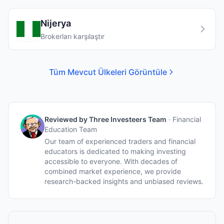
Nijerya
Brokerları karşılaştır
Tüm Mevcut Ülkeleri Görüntüle
Reviewed by
Three Investeers Team
·
Financial
Education Team
Our team of experienced traders and financial
educators is dedicated to making investing
accessible to everyone. With decades of
combined market experience, we provide
research-backed insights and unbiased reviews.