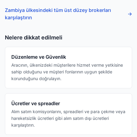
Zambiya ülkesindeki tüm üst düzey brokerları
→
karşılaştırın
Nelere dikkat edilmeli
Düzenleme ve Güvenlik
Aracının, ülkenizdeki müşterilere hizmet verme yetkisine
sahip olduğunu ve müşteri fonlarının uygun şekilde
korunduğunu doğrulayın.
Ücretler ve spreadler
Alım satım komisyonlarını, spreadleri ve para çekme veya
hareketsizlik ücretleri gibi alım satım dışı ücretleri
karşılaştırın.