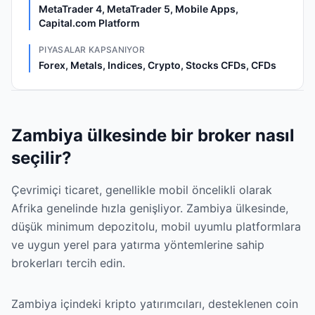
MetaTrader 4, MetaTrader 5, Mobile Apps,
Capital.com Platform
PIYASALAR KAPSANIYOR
Forex, Metals, Indices, Crypto, Stocks CFDs, CFDs
Zambiya ülkesinde bir broker nasıl
seçilir?
Çevrimiçi ticaret, genellikle mobil öncelikli olarak
Afrika genelinde hızla genişliyor. Zambiya ülkesinde,
düşük minimum depozitolu, mobil uyumlu platformlara
ve uygun yerel para yatırma yöntemlerine sahip
brokerları tercih edin.
Zambiya içindeki kripto yatırımcıları, desteklenen coin