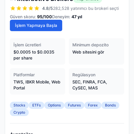
4.8
/5
282,528 yatırımcı bu brokeri seçti
Güven skoru:
95
/100
Deneyim:
47
yıl
İşlem Yapmaya Başla
İşlem ücretleri
Minimum depozito
$0.0005 to $0.0035
Web sitesini gör
per share
Platformlar
Regülasyon
TWS, IBKR Mobile, Web
SEC, FINRA, FCA,
Portal
CySEC, MAS
Stocks
ETFs
Options
Futures
Forex
Bonds
Crypto