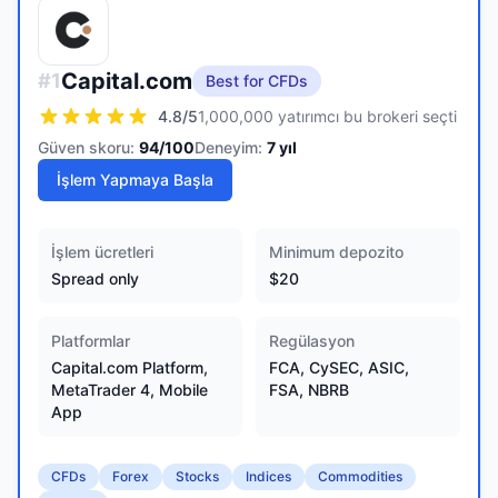
Capital.com
#
1
Best for CFDs
4.8
/5
1,000,000 yatırımcı bu brokeri seçti
Güven skoru:
94
/100
Deneyim:
7
yıl
İşlem Yapmaya Başla
İşlem ücretleri
Minimum depozito
Spread only
$20
Platformlar
Regülasyon
Capital.com Platform,
FCA, CySEC, ASIC,
MetaTrader 4, Mobile
FSA, NBRB
App
CFDs
Forex
Stocks
Indices
Commodities