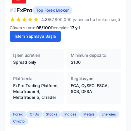
FxPro
#
2
Top Forex Broker
4.8
/5
7,800,000 yatırımcı bu brokeri seçti
Güven skoru:
95
/100
Deneyim:
17
yıl
İşlem Yapmaya Başla
İşlem ücretleri
Minimum depozito
Spread only
$100
Platformlar
Regülasyon
FxPro Trading Platform,
FCA, CySEC, FSCA,
MetaTrader 4,
SCB, DFSA
MetaTrader 5, cTrader
Forex
CFDs
Stocks
Indices
Metals
Energies
Crypto