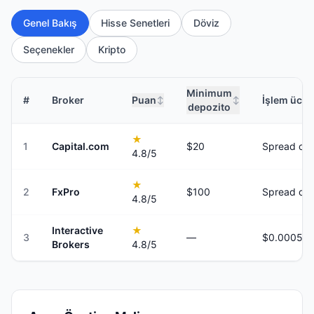
Genel Bakış
Hisse Senetleri
Döviz
Seçenekler
Kripto
Minimum
#
Broker
Puan
İşlem ücret
↕
↕
depozito
★
1
Capital.com
$20
Spread onl
4.8
/5
★
2
FxPro
$100
Spread onl
4.8
/5
Interactive
★
3
—
Brokers
4.8
/5