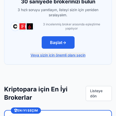
30 saniyede brokerinizi bulun
3 hızlı soruyu yanıtlayın, listeyi sizin için yeniden
sıralayalım.
3 incelenmiş broker arasında eşleştirme
yapılıyor
Başlat
→
Veya sizin için önemli olanı seçin
Kriptopara için En İyi
Listeye
Brokerlar
dön
🏆
EN IYI SEÇIM