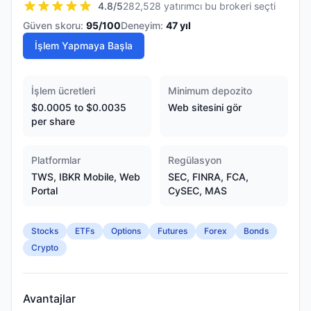
4.8
/5
282,528 yatırımcı bu brokeri seçti
Güven skoru:
95
/100
Deneyim:
47
yıl
İşlem Yapmaya Başla
İşlem ücretleri
Minimum depozito
$0.0005 to $0.0035
Web sitesini gör
per share
Platformlar
Regülasyon
TWS, IBKR Mobile, Web
SEC, FINRA, FCA,
Portal
CySEC, MAS
Stocks
ETFs
Options
Futures
Forex
Bonds
Crypto
Avantajlar