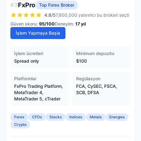
FxPro
#
3
Top Forex Broker
4.8
/5
7,800,000 yatırımcı bu brokeri seçti
Güven skoru:
95
/100
Deneyim:
17
yıl
İşlem Yapmaya Başla
İşlem ücretleri
Minimum depozito
Spread only
$100
Platformlar
Regülasyon
FxPro Trading Platform,
FCA, CySEC, FSCA,
MetaTrader 4,
SCB, DFSA
MetaTrader 5, cTrader
Forex
CFDs
Stocks
Indices
Metals
Energies
Crypto