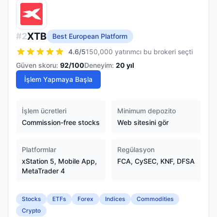
XTB
#
2
Best European Platform
4.6
/5
150,000 yatırımcı bu brokeri seçti
Güven skoru:
92
/100
Deneyim:
20
yıl
İşlem Yapmaya Başla
İşlem ücretleri
Minimum depozito
Commission-free stocks
Web sitesini gör
Platformlar
Regülasyon
xStation 5, Mobile App,
FCA, CySEC, KNF, DFSA
MetaTrader 4
Stocks
ETFs
Forex
Indices
Commodities
Crypto