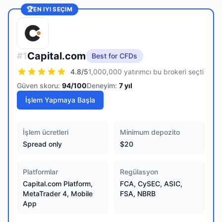
🏆
EN IYI SEÇIM
Capital.com
#
1
Best for CFDs
4.8
/5
1,000,000 yatırımcı bu brokeri seçti
Güven skoru:
94
/100
Deneyim:
7
yıl
İşlem Yapmaya Başla
İşlem ücretleri
Minimum depozito
Spread only
$20
Platformlar
Regülasyon
Capital.com Platform,
FCA, CySEC, ASIC,
MetaTrader 4, Mobile
FSA, NBRB
App