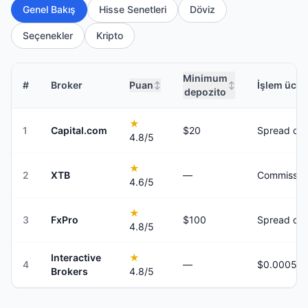
Genel Bakış
Hisse Senetleri
Döviz
Seçenekler
Kripto
Minimum
#
Broker
Puan
İşlem ücret
↕
↕
depozito
★
1
Capital.com
$20
Spread onl
4.8
/5
★
2
XTB
—
Commission
4.6
/5
★
3
FxPro
$100
Spread onl
4.8
/5
Interactive
★
4
—
Brokers
4.8
/5