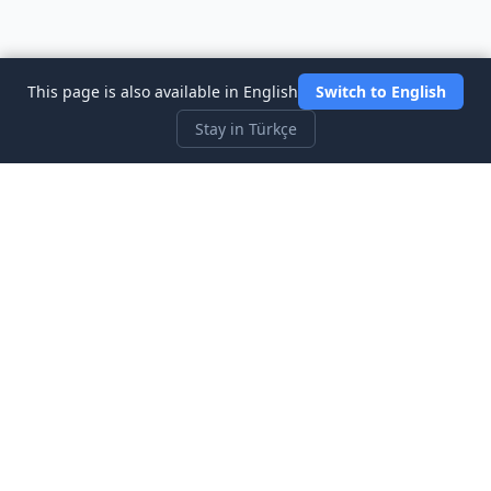
This page is also available in English
Switch to English
Stay in Türkçe
Three Investeers
Ticaret ve finansı, en yeni başlayan dostu borsa simülatör
oyunu ile öğrenin.
Hızlı Bağlantılar
Ana Sayfa