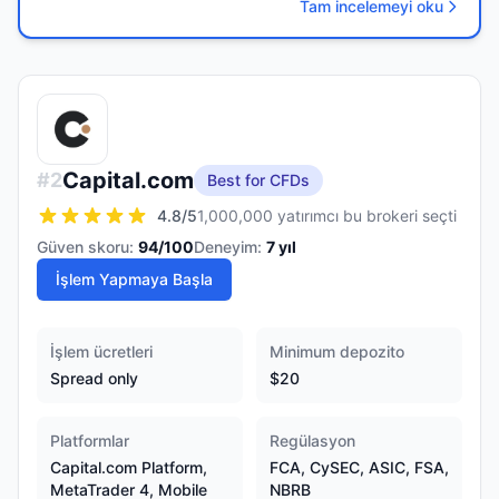
Tam incelemeyi oku
Capital.com
#
2
Best for CFDs
4.8
/5
1,000,000 yatırımcı bu brokeri seçti
Güven skoru:
94
/100
Deneyim:
7
yıl
İşlem Yapmaya Başla
İşlem ücretleri
Minimum depozito
Spread only
$20
Platformlar
Regülasyon
Capital.com Platform,
FCA, CySEC, ASIC, FSA,
MetaTrader 4, Mobile
NBRB