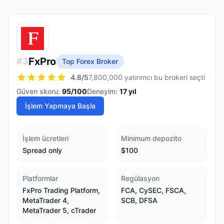
FxPro
#
3
Top Forex Broker
4.8
/5
7,800,000 yatırımcı bu brokeri seçti
Güven skoru:
95
/100
Deneyim:
17
yıl
İşlem Yapmaya Başla
İşlem ücretleri
Minimum depozito
Spread only
$100
Platformlar
Regülasyon
FxPro Trading Platform,
FCA, CySEC, FSCA,
MetaTrader 4,
SCB, DFSA
MetaTrader 5, cTrader