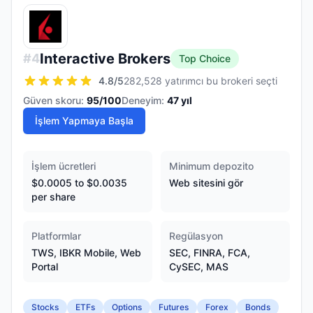
Interactive Brokers
#
4
Top Choice
4.8
/5
282,528 yatırımcı bu brokeri seçti
Güven skoru:
95
/100
Deneyim:
47
yıl
İşlem Yapmaya Başla
İşlem ücretleri
Minimum depozito
$0.0005 to $0.0035
Web sitesini gör
per share
Platformlar
Regülasyon
TWS, IBKR Mobile, Web
SEC, FINRA, FCA,
Portal
CySEC, MAS
Stocks
ETFs
Options
Futures
Forex
Bonds