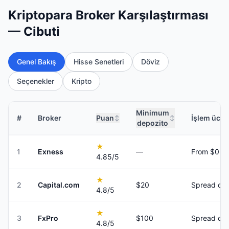
Kriptopara Broker Karşılaştırması
— Cibuti
Genel Bakış
Hisse Senetleri
Döviz
Seçenekler
Kripto
Minimum
#
Broker
Puan
İşlem ücret
↕
↕
depozito
★
1
Exness
—
From $0
4.85
/5
★
2
Capital.com
$20
Spread onl
4.8
/5
★
3
FxPro
$100
Spread onl
4.8
/5