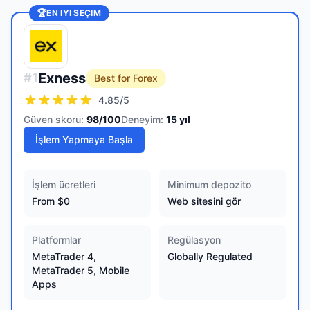
🏆
EN IYI SEÇIM
Exness
#
1
Best for Forex
4.85
/5
Güven skoru:
98
/100
Deneyim:
15
yıl
İşlem Yapmaya Başla
İşlem ücretleri
Minimum depozito
From $0
Web sitesini gör
Platformlar
Regülasyon
MetaTrader 4,
Globally Regulated
MetaTrader 5, Mobile
Apps