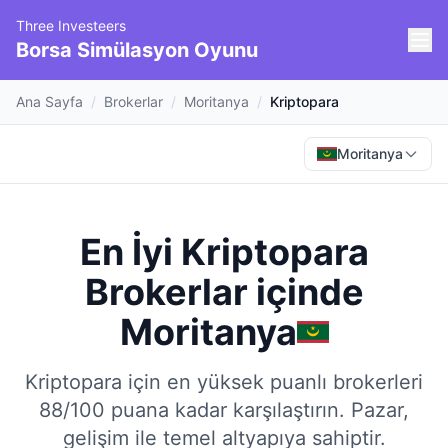
Three Investeers
Borsa Simülasyon Oyunu
Ana Sayfa
/
Brokerlar
/
Moritanya
/
Kriptopara
Moritanya
En İyi Kriptopara
Brokerlar
içinde
Moritanya
Kriptopara için en yüksek puanlı brokerleri
88/100 puana kadar karşılaştırın.
Pazar,
gelişim ile temel altyapıya sahiptir.