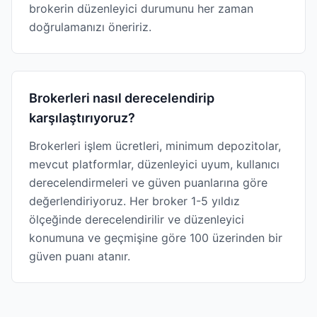
brokerin düzenleyici durumunu her zaman
doğrulamanızı öneririz.
Brokerleri nasıl derecelendirip
karşılaştırıyoruz?
Brokerleri işlem ücretleri, minimum depozitolar,
mevcut platformlar, düzenleyici uyum, kullanıcı
derecelendirmeleri ve güven puanlarına göre
değerlendiriyoruz. Her broker 1-5 yıldız
ölçeğinde derecelendirilir ve düzenleyici
konumuna ve geçmişine göre 100 üzerinden bir
güven puanı atanır.