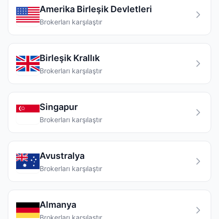
Amerika Birleşik Devletleri
Brokerları karşılaştır
Birleşik Krallık
Brokerları karşılaştır
Singapur
Brokerları karşılaştır
Avustralya
Brokerları karşılaştır
Almanya
Brokerları karşılaştır