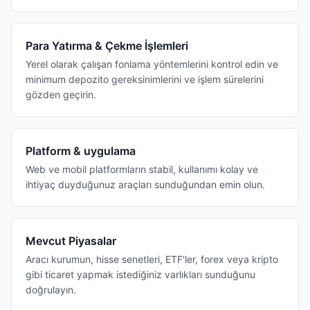
Para Yatırma & Çekme İşlemleri
Yerel olarak çalışan fonlama yöntemlerini kontrol edin ve
minimum depozito gereksinimlerini ve işlem sürelerini
gözden geçirin.
Platform & uygulama
Web ve mobil platformların stabil, kullanımı kolay ve
ihtiyaç duyduğunuz araçları sunduğundan emin olun.
Mevcut Piyasalar
Aracı kurumun, hisse senetleri, ETF'ler, forex veya kripto
gibi ticaret yapmak istediğiniz varlıkları sunduğunu
doğrulayın.