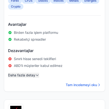
Forex
CFDs
Stocks
Indices
Metals
Energies
Crypto
Avantajlar
Birden fazla işlem platformu
Rekabetçi spreadler
Dezavantajlar
Sınırlı hisse senedi teklifleri
ABD'li müşteriler kabul edilmez
Daha fazla detay
Tam incelemeyi oku