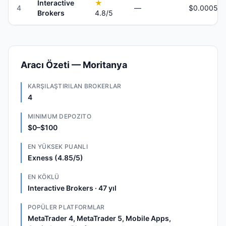
Interactive
★
4
—
Brokers
4.8
/5
Aracı Özeti — Moritanya
KARŞILAŞTIRILAN BROKERLAR
4
MINIMUM DEPOZITO
$0–$100
EN YÜKSEK PUANLI
Exness (4.85/5)
EN KÖKLÜ
Interactive Brokers · 47 yıl
POPÜLER PLATFORMLAR
MetaTrader 4, MetaTrader 5, Mobile Apps,