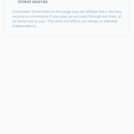
broker sources
Disclaimer: Some links on this page may be affiliate links. We may
receive a commission if you open an account through our links, at
no extra cost to you. This does not affect our ratings or editorial
independence.