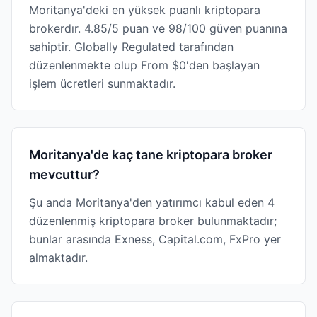
Moritanya'deki en yüksek puanlı kriptopara
brokerdır. 4.85/5 puan ve 98/100 güven puanına
sahiptir. Globally Regulated tarafından
düzenlenmekte olup From $0'den başlayan
işlem ücretleri sunmaktadır.
Moritanya'de kaç tane kriptopara broker
mevcuttur?
Şu anda Moritanya'den yatırımcı kabul eden 4
düzenlenmiş kriptopara broker bulunmaktadır;
bunlar arasında Exness, Capital.com, FxPro yer
almaktadır.