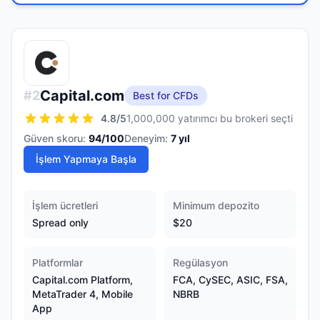
Capital.com
#
2
Best for CFDs
4.8
/5
1,000,000 yatırımcı bu brokeri seçti
Güven skoru:
94
/100
Deneyim:
7
yıl
İşlem Yapmaya Başla
İşlem ücretleri
Minimum depozito
Spread only
$20
Platformlar
Regülasyon
Capital.com Platform,
FCA, CySEC, ASIC, FSA,
MetaTrader 4, Mobile
NBRB
App