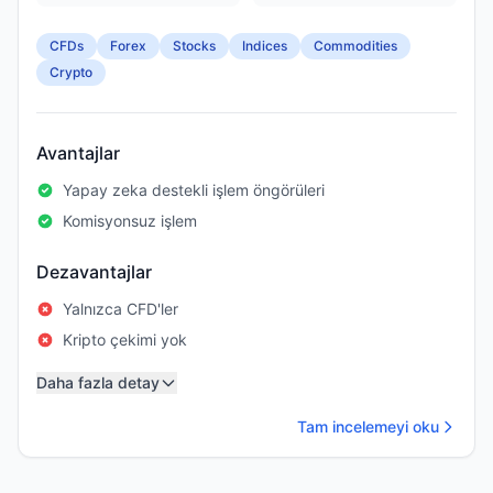
CFDs
Forex
Stocks
Indices
Commodities
Crypto
Avantajlar
Yapay zeka destekli işlem öngörüleri
Komisyonsuz işlem
Dezavantajlar
Yalnızca CFD'ler
Kripto çekimi yok
Daha fazla detay
Tam incelemeyi oku