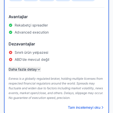
Avantajlar
Rekabetçi spreadler
Advanced execution
Dezavantajlar
Sınırlı ürün yelpazesi
ABD'de mevcut değil
Daha fazla detay
Exness is a globally regulated broker, holding multiple licenses from
respected financial regulators around the world. Spreads may
fluctuate and widen due to factors including market volatility, news
events, market open/close, and others. Delays, slippage may occur.
No guarantee of execution speed, precision.
Tam incelemeyi oku