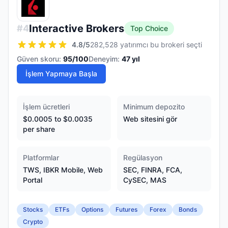
Interactive Brokers
#
4
Top Choice
4.8
/5
282,528 yatırımcı bu brokeri seçti
Güven skoru:
95
/100
Deneyim:
47
yıl
İşlem Yapmaya Başla
İşlem ücretleri
Minimum depozito
$0.0005 to $0.0035
Web sitesini gör
per share
Platformlar
Regülasyon
TWS, IBKR Mobile, Web
SEC, FINRA, FCA,
Portal
CySEC, MAS
Stocks
ETFs
Options
Futures
Forex
Bonds
Crypto