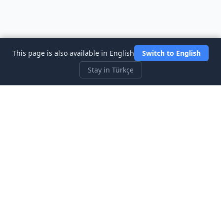
This page is also available in English
Switch to English
Stay in Türkçe
Three Investeers
Ticaret ve finansı, en yeni başlayan dostu borsa simülatör
oyunu ile öğrenin.
Hızlı Bağlantılar