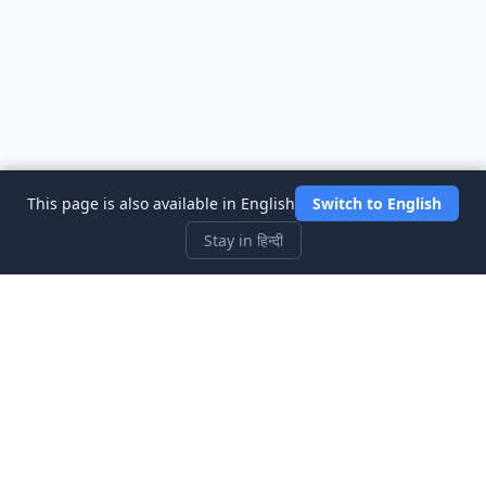
This page is also available in English
Switch to English
Stay in हिन्दी
Three Investeers
शेयर बाजार सिम्युलेटर गेम के साथ ट्रेडिंग और वित्त को सबसे शुरुआती-अनुकूल तरीके