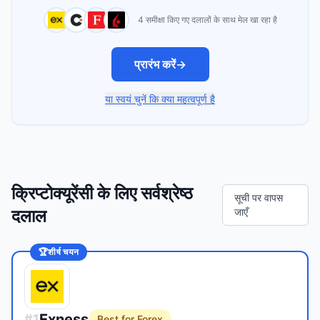
4 समीक्षा किए गए दलालों के साथ मेल खा रहा है
प्रारंभ करें
→
या स्वयं चुनें कि क्या महत्वपूर्ण है
क्रिप्टोक्यूरेंसी के लिए सर्वश्रेष्ठ
सूची पर वापस
दलाल
जाएँ
🏆
शीर्ष चयन
Exness
#
1
Best for Forex