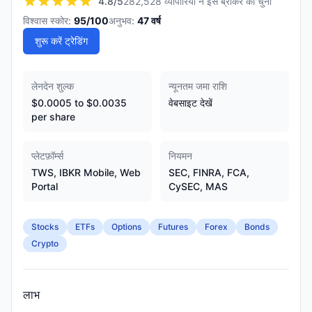
4.8
/5
282,528 व्यापारियों ने इस ब्रोकर को चुना
विश्वास स्कोर:
95
/100
अनुभव:
47
वर्ष
शुरू करें ट्रेडिंग
लेनदेन शुल्क
न्यूनतम जमा राशि
$0.0005 to $0.0035
वेबसाइट देखें
per share
प्लेटफ़ॉर्म्स
नियमन
TWS, IBKR Mobile, Web
SEC, FINRA, FCA,
Portal
CySEC, MAS
Stocks
ETFs
Options
Futures
Forex
Bonds
Crypto
लाभ