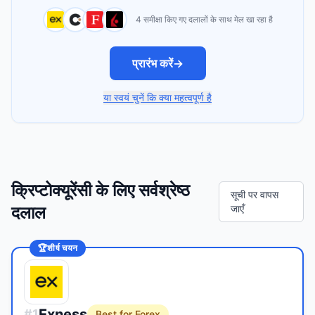
4 समीक्षा किए गए दलालों के साथ मेल खा रहा है
प्रारंभ करें
→
या स्वयं चुनें कि क्या महत्वपूर्ण है
क्रिप्टोक्यूरेंसी के लिए सर्वश्रेष्ठ
सूची पर वापस
दलाल
जाएँ
🏆
शीर्ष चयन
Exness
#
1
Best for Forex