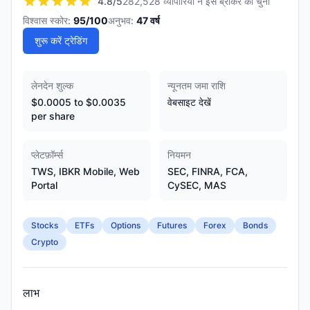
4.8
/5
282,528 व्यापारियों ने इस ब्रोकर को चुना
विश्वास स्कोर:
95
/100
अनुभव:
47
वर्ष
शुरू करें ट्रेडिंग
लेनदेन शुल्क
न्यूनतम जमा राशि
$0.0005 to $0.0035
वेबसाइट देखें
per share
प्लेटफ़ॉर्म्स
नियमन
TWS, IBKR Mobile, Web
SEC, FINRA, FCA,
Portal
CySEC, MAS
Stocks
ETFs
Options
Futures
Forex
Bonds
Crypto
लाभ