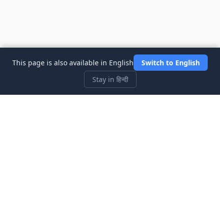
This page is also available in English
Switch to English
Stay in हिन्दी
Three Investeers
शेयर बाजार सिम्युलेटर गेम के साथ ट्रेडिंग और वित्त को सबसे शुरुआती-अनुकूल तरीके
से सीखें।