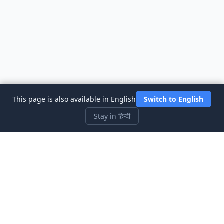
This page is also available in English
Switch to English
Stay in हिन्दी
Three Investeers
शेयर बाजार सिम्युलेटर गेम के साथ ट्रेडिंग और वित्त को सबसे शुरुआती-अनुकूल तरीके