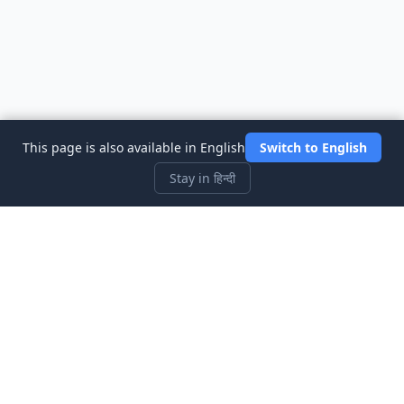
This page is also available in English
Switch to English
Stay in हिन्दी
Three Investeers
शेयर बाजार सिम्युलेटर गेम के साथ ट्रेडिंग और वित्त को सबसे शुरुआती-अनुकूल तरीके
से सीखें।