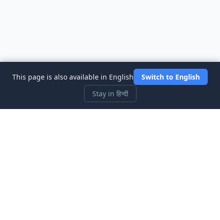
This page is also available in English
Switch to English
Stay in हिन्दी
Three Investeers
शेयर बाजार सिम्युलेटर गेम के साथ ट्रेडिंग और वित्त को सबसे शुरुआती-अनुकूल तरीके
से सीखें।