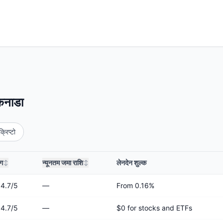
 कनाडा
क्रिप्टो
ंग
न्यूनतम जमा राशि
लेनदेन शुल्क
↕
↕
4.7
/5
—
From 0.16%
4.7
/5
—
$0 for stocks and ETFs