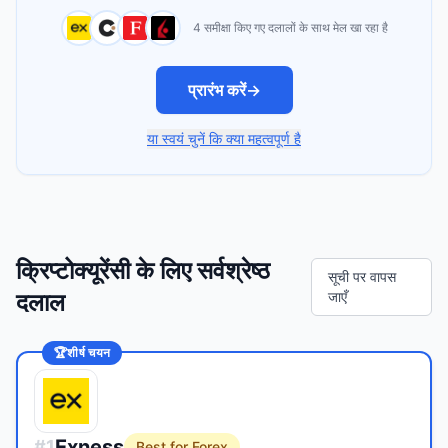
4 समीक्षा किए गए दलालों के साथ मेल खा रहा है
प्रारंभ करें
→
या स्वयं चुनें कि क्या महत्वपूर्ण है
क्रिप्टोक्यूरेंसी के लिए सर्वश्रेष्ठ
सूची पर वापस
दलाल
जाएँ
🏆
शीर्ष चयन
Exness
#
1
Best for Forex