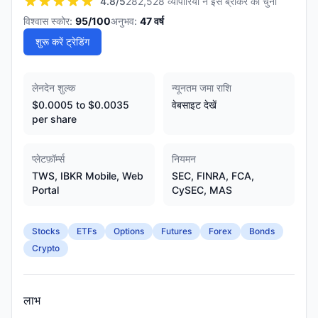
4.8
/5
282,528 व्यापारियों ने इस ब्रोकर को चुना
विश्वास स्कोर:
95
/100
अनुभव:
47
वर्ष
शुरू करें ट्रेडिंग
लेनदेन शुल्क
न्यूनतम जमा राशि
$0.0005 to $0.0035
वेबसाइट देखें
per share
प्लेटफ़ॉर्म्स
नियमन
TWS, IBKR Mobile, Web
SEC, FINRA, FCA,
Portal
CySEC, MAS
Stocks
ETFs
Options
Futures
Forex
Bonds
Crypto
लाभ