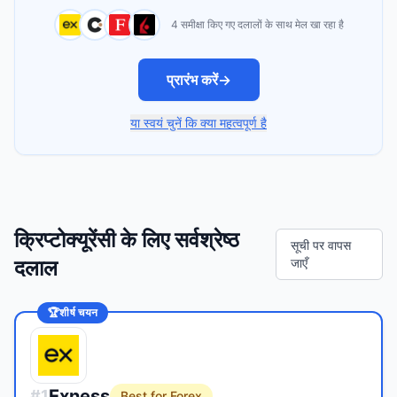
4 समीक्षा किए गए दलालों के साथ मेल खा रहा है
प्रारंभ करें
→
या स्वयं चुनें कि क्या महत्वपूर्ण है
क्रिप्टोक्यूरेंसी के लिए सर्वश्रेष्ठ
सूची पर वापस
दलाल
जाएँ
🏆
शीर्ष चयन
Exness
#
1
Best for Forex