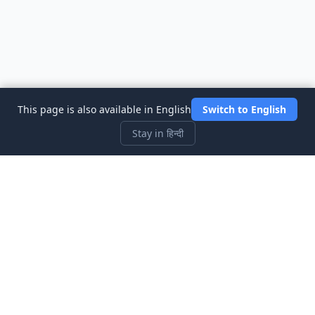
This page is also available in English
Switch to English
Stay in हिन्दी
Three Investeers
शेयर बाजार सिम्युलेटर गेम के साथ ट्रेडिंग और वित्त को सबसे शुरुआती-अनुकूल तरीके
से सीखें।