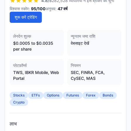
4.8
/5
282,528 व्यापारियों ने इस ब्रोकर को चुना
विश्वास स्कोर:
95
/100
अनुभव:
47
वर्ष
शुरू करें ट्रेडिंग
लेनदेन शुल्क
न्यूनतम जमा राशि
$0.0005 to $0.0035
वेबसाइट देखें
per share
प्लेटफ़ॉर्म्स
नियमन
TWS, IBKR Mobile, Web
SEC, FINRA, FCA,
Portal
CySEC, MAS
Stocks
ETFs
Options
Futures
Forex
Bonds
Crypto
लाभ