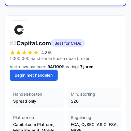
Capital.com
#
2
Best for CFDs
4.8
/5
1,000,000 handelaren kozen deze broker
Vertrouwensscore:
94
/100
Ervaring:
7
jaren
Begin met handelen
Handelskosten
Min. storting
Spread only
$20
Platformen
Regulering
Capital.com Platform,
FCA, CySEC, ASIC, FSA,
MetaTrader 4, Mobile
NBRB