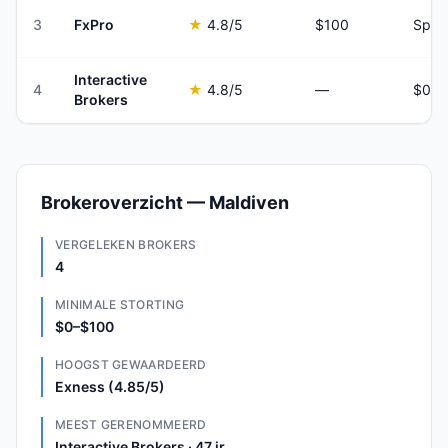
3
FxPro
★
4.8
/5
$100
Spre
Interactive
4
★
4.8
/5
—
Brokers
Brokeroverzicht — Maldiven
VERGELEKEN BROKERS
4
MINIMALE STORTING
$0–$100
HOOGST GEWAARDEERD
Exness (4.85/5)
MEEST GERENOMMEERD
Interactive Brokers · 47 jr