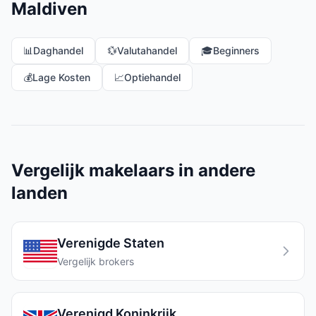
Maldiven
📊
Daghandel
💱
Valutahandel
🎓
Beginners
💰
Lage Kosten
📈
Optiehandel
Vergelijk makelaars in andere
landen
Verenigde Staten
Vergelijk brokers
Verenigd Koninkrijk