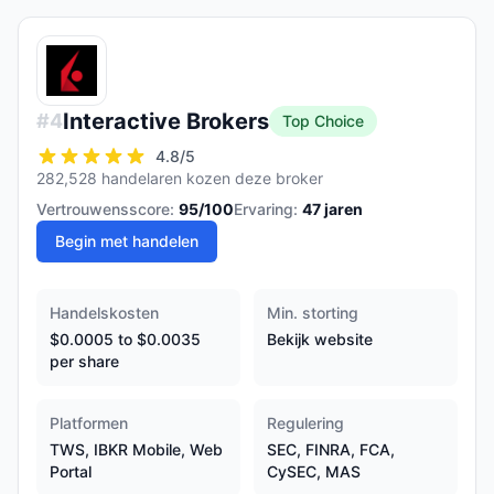
Interactive Brokers
#
4
Top Choice
4.8
/5
282,528 handelaren kozen deze broker
Vertrouwensscore:
95
/100
Ervaring:
47
jaren
Begin met handelen
Handelskosten
Min. storting
$0.0005 to $0.0035
Bekijk website
per share
Platformen
Regulering
TWS, IBKR Mobile, Web
SEC, FINRA, FCA,
Portal
CySEC, MAS