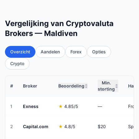
Vergelijking van Cryptovaluta
Brokers — Maldiven
Overzicht
Aandelen
Forex
Opties
Crypto
Min.
#
Broker
Beoordeling
Hand
↕
↕
storting
1
Exness
★
4.85
/5
—
From
2
Capital.com
★
4.8
/5
$20
Spre