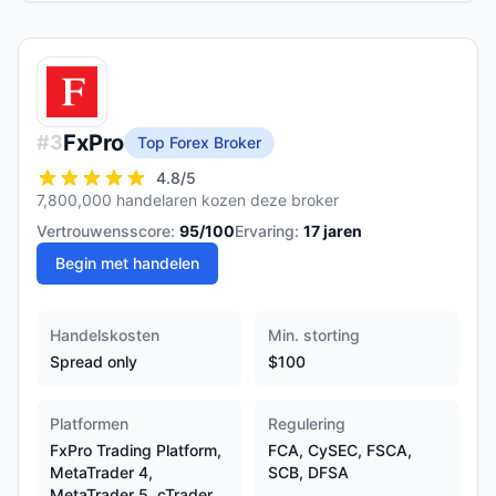
FxPro
#
3
Top Forex Broker
4.8
/5
7,800,000 handelaren kozen deze broker
Vertrouwensscore:
95
/100
Ervaring:
17
jaren
Begin met handelen
Handelskosten
Min. storting
Spread only
$100
Platformen
Regulering
FxPro Trading Platform,
FCA, CySEC, FSCA,
MetaTrader 4,
SCB, DFSA
MetaTrader 5, cTrader