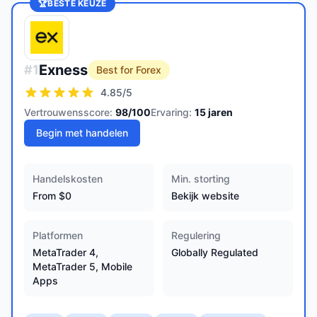
🏆
BESTE KEUZE
Exness
#
1
Best for Forex
4.85
/5
Vertrouwensscore:
98
/100
Ervaring:
15
jaren
Begin met handelen
Handelskosten
Min. storting
From $0
Bekijk website
Platformen
Regulering
MetaTrader 4,
Globally Regulated
MetaTrader 5, Mobile
Apps