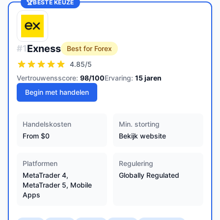
🏆
BESTE KEUZE
Exness
#
1
Best for Forex
4.85
/5
Vertrouwensscore:
98
/100
Ervaring:
15
jaren
Begin met handelen
Handelskosten
Min. storting
From $0
Bekijk website
Platformen
Regulering
MetaTrader 4,
Globally Regulated
MetaTrader 5, Mobile
Apps