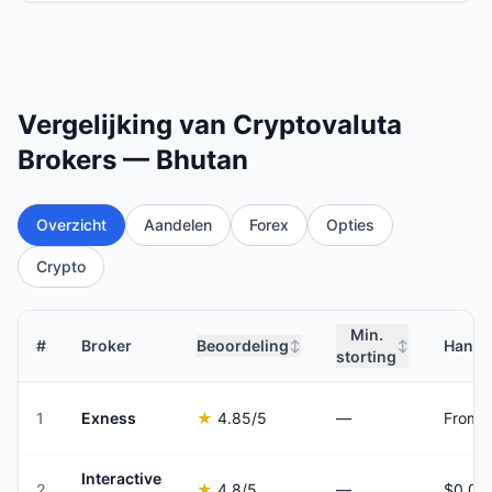
Vergelijking van Cryptovaluta
Brokers — Bhutan
Overzicht
Aandelen
Forex
Opties
Crypto
Min.
#
Broker
Beoordeling
Hande
↕
↕
storting
1
Exness
★
4.85
/5
—
From 
Interactive
2
★
4.8
/5
—