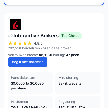
Interactive Brokers
#
2
Top Choice
4.8
/5
282,528 handelaren kozen deze broker
Vertrouwensscore:
95
/100
Ervaring:
47
jaren
Begin met handelen
Handelskosten
Min. storting
$0.0005 to $0.0035
Bekijk website
per share
Platformen
Regulering
TWS, IBKR Mobile, Web
SEC, FINRA, FCA,