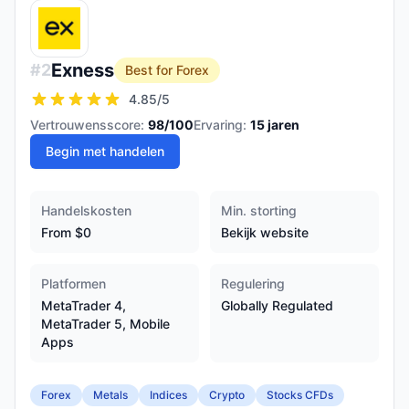
Exness
#
2
Best for Forex
4.85
/5
Vertrouwensscore:
98
/100
Ervaring:
15
jaren
Begin met handelen
Handelskosten
Min. storting
From $0
Bekijk website
Platformen
Regulering
MetaTrader 4,
Globally Regulated
MetaTrader 5, Mobile
Apps
Forex
Metals
Indices
Crypto
Stocks CFDs