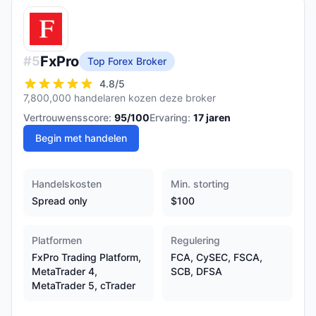
FxPro
#
5
Top Forex Broker
4.8
/5
7,800,000 handelaren kozen deze broker
Vertrouwensscore:
95
/100
Ervaring:
17
jaren
Begin met handelen
Handelskosten
Min. storting
Spread only
$100
Platformen
Regulering
FxPro Trading Platform,
FCA, CySEC, FSCA,
MetaTrader 4,
SCB, DFSA
MetaTrader 5, cTrader