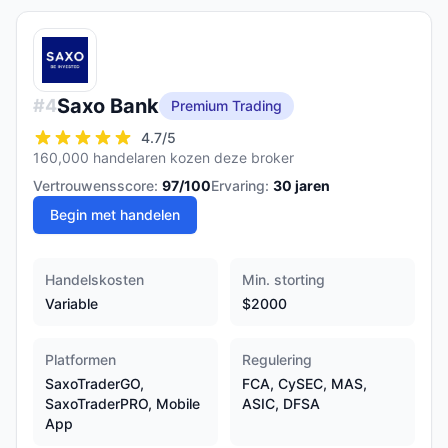
Saxo Bank
#
4
Premium Trading
4.7
/5
160,000 handelaren kozen deze broker
Vertrouwensscore:
97
/100
Ervaring:
30
jaren
Begin met handelen
Handelskosten
Min. storting
Variable
$2000
Platformen
Regulering
SaxoTraderGO,
FCA, CySEC, MAS,
SaxoTraderPRO, Mobile
ASIC, DFSA
App