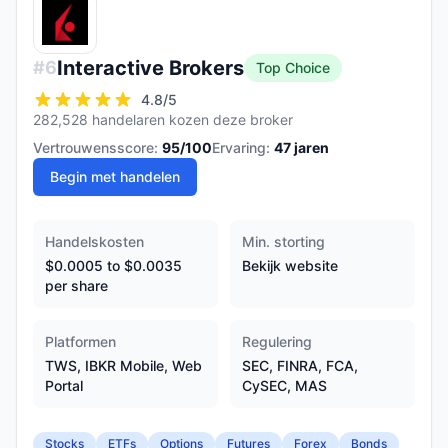
Interactive Brokers
#
6
Top Choice
4.8
/5
282,528 handelaren kozen deze broker
Vertrouwensscore:
95
/100
Ervaring:
47
jaren
Begin met handelen
Handelskosten
Min. storting
$0.0005 to $0.0035
Bekijk website
per share
Platformen
Regulering
TWS, IBKR Mobile, Web
SEC, FINRA, FCA,
Portal
CySEC, MAS
Stocks
ETFs
Options
Futures
Forex
Bonds