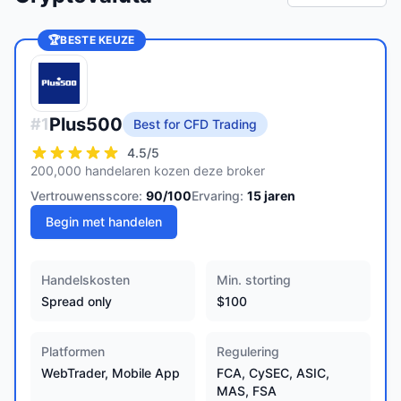
🏆
BESTE KEUZE
Plus500
#
1
Best for CFD Trading
4.5
/5
200,000 handelaren kozen deze broker
Vertrouwensscore:
90
/100
Ervaring:
15
jaren
Begin met handelen
Handelskosten
Min. storting
Spread only
$100
Platformen
Regulering
WebTrader, Mobile App
FCA, CySEC, ASIC,
MAS, FSA