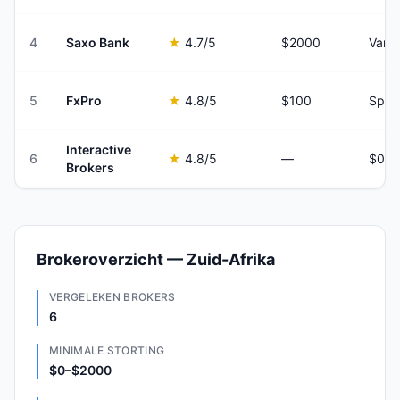
4
Saxo Bank
★
4.7
/5
$2000
Varia
5
FxPro
★
4.8
/5
$100
Spre
Interactive
6
★
4.8
/5
—
Brokers
Brokeroverzicht — Zuid-Afrika
VERGELEKEN BROKERS
6
MINIMALE STORTING
$0–$2000