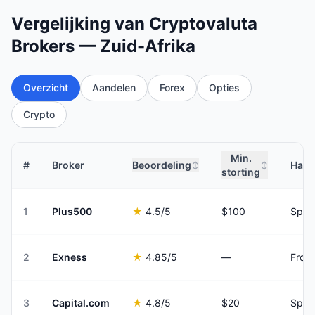
Vergelijking van Cryptovaluta
Brokers — Zuid-Afrika
Overzicht
Aandelen
Forex
Opties
Crypto
Min.
#
Broker
Beoordeling
Hand
↕
↕
storting
1
Plus500
★
4.5
/5
$100
Spre
2
Exness
★
4.85
/5
—
From
3
Capital.com
★
4.8
/5
$20
Spre