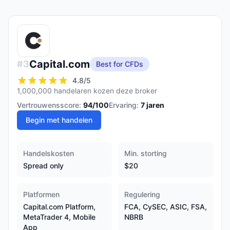
Capital.com
#
3
Best for CFDs
4.8
/5
1,000,000 handelaren kozen deze broker
Vertrouwensscore:
94
/100
Ervaring:
7
jaren
Begin met handelen
Handelskosten
Min. storting
Spread only
$20
Platformen
Regulering
Capital.com Platform,
FCA, CySEC, ASIC, FSA,
MetaTrader 4, Mobile
NBRB
App