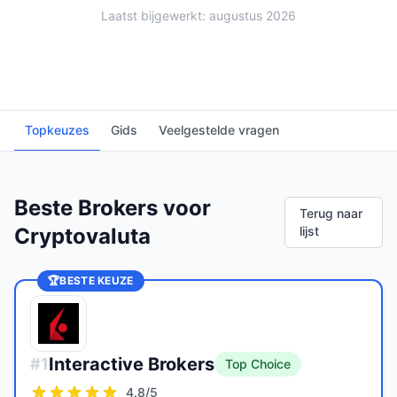
Laatst bijgewerkt: augustus 2026
Topkeuzes
Gids
Veelgestelde vragen
Beste Brokers voor
Terug naar
Cryptovaluta
lijst
🏆
BESTE KEUZE
Interactive Brokers
#
1
Top Choice
4.8
/5