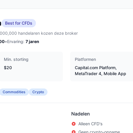
m
Best for CFDs
,000,000 handelaren kozen deze broker
00
•
Ervaring:
7
jaren
Min. storting
Platformen
$20
Capital.com Platform,
MetaTrader 4, Mobile App
Commodities
Crypto
Nadelen
Alleen CFD's
Geen crypto-opname