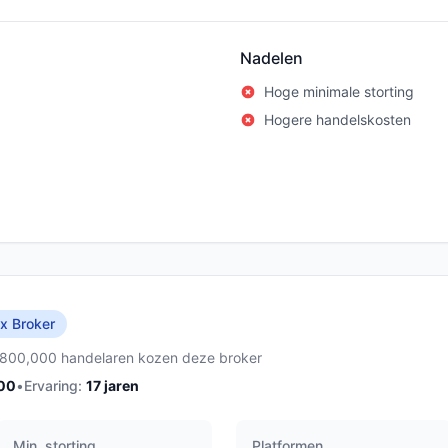
Nadelen
Hoge minimale storting
Hogere handelskosten
x Broker
,800,000 handelaren kozen deze broker
00
•
Ervaring:
17
jaren
Min. storting
Platformen