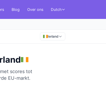
ers
Blog
Over ons
Dutch
Ierland
erland
met scores tot
erde EU-markt.