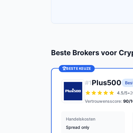
Beste Brokers voor Cry
🏆
BESTE KEUZE
Plus500
#
1
Bes
4.5
/5
•
2
Vertrouwensscore:
90
/
Handelskosten
Spread only