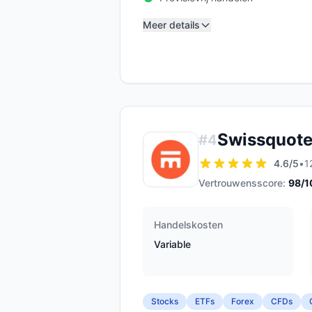
Meer details
Swissquot
#
4
4.6
/5
•
1
Vertrouwensscore:
98
/1
Handelskosten
Variable
Stocks
ETFs
Forex
CFDs