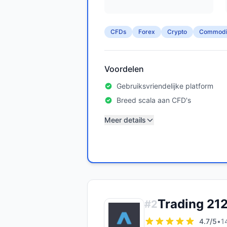
CFDs
Forex
Crypto
Commodi
Voordelen
Gebruiksvriendelijke platform
Breed scala aan CFD's
Meer details
Trading 21
#
2
4.7
/5
•
1