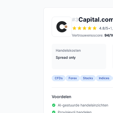
Capital.co
#
3
4.8
/5
•
1
Vertrouwensscore:
94
/1
Handelskosten
Spread only
CFDs
Forex
Stocks
Indices
Voordelen
AI-gestuurde handelsinzichten
Provisievrij handelen