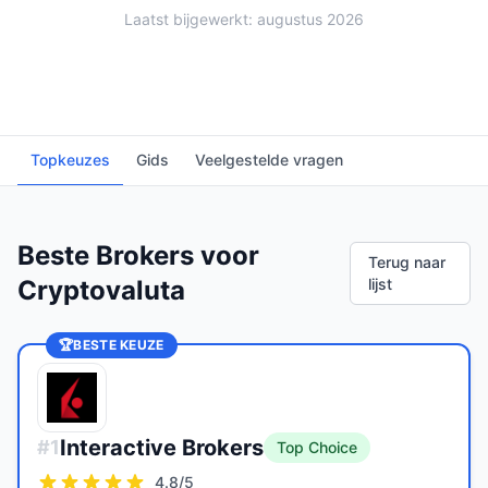
Laatst bijgewerkt: augustus 2026
Topkeuzes
Gids
Veelgestelde vragen
Beste Brokers voor
Terug naar
Cryptovaluta
lijst
🏆
BESTE KEUZE
Interactive Brokers
#
1
Top Choice
4.8
/5