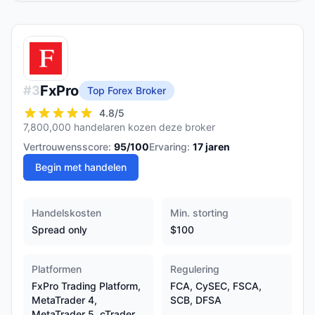
FxPro
#
3
Top Forex Broker
4.8
/5
7,800,000 handelaren kozen deze broker
Vertrouwensscore:
95
/100
Ervaring:
17
jaren
Begin met handelen
Handelskosten
Min. storting
Spread only
$100
Platformen
Regulering
FxPro Trading Platform,
FCA, CySEC, FSCA,
MetaTrader 4,
SCB, DFSA
MetaTrader 5, cTrader