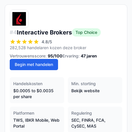
Interactive Brokers
#
4
Top Choice
4.8
/5
282,528 handelaren kozen deze broker
Vertrouwensscore:
95
/100
Ervaring:
47
jaren
Begin met handelen
Handelskosten
Min. storting
$0.0005 to $0.0035
Bekijk website
per share
Platformen
Regulering
TWS, IBKR Mobile, Web
SEC, FINRA, FCA,
Portal
CySEC, MAS