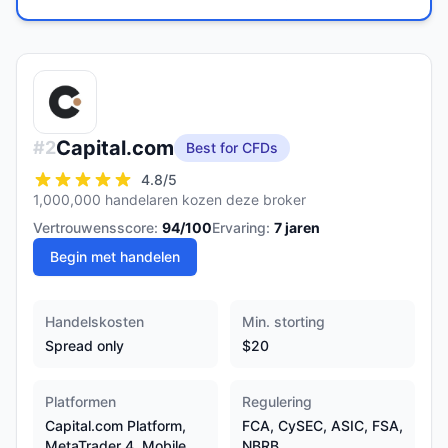
Capital.com
#
2
Best for CFDs
4.8
/5
1,000,000 handelaren kozen deze broker
Vertrouwensscore:
94
/100
Ervaring:
7
jaren
Begin met handelen
Handelskosten
Min. storting
Spread only
$20
Platformen
Regulering
Capital.com Platform,
FCA, CySEC, ASIC, FSA,
MetaTrader 4, Mobile
NBRB