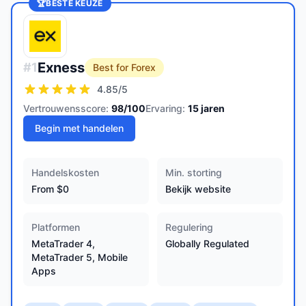
🏆
BESTE KEUZE
Exness
#
1
Best for Forex
4.85
/5
Vertrouwensscore:
98
/100
Ervaring:
15
jaren
Begin met handelen
Handelskosten
Min. storting
From $0
Bekijk website
Platformen
Regulering
MetaTrader 4,
Globally Regulated
MetaTrader 5, Mobile
Apps