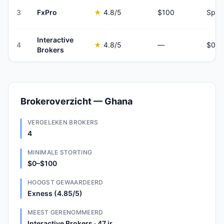
3
FxPro
★
4.8
/5
$100
Spre
Interactive
4
★
4.8
/5
—
Brokers
Brokeroverzicht — Ghana
VERGELEKEN BROKERS
4
MINIMALE STORTING
$0–$100
HOOGST GEWAARDEERD
Exness (4.85/5)
MEEST GERENOMMEERD
Interactive Brokers · 47 jr