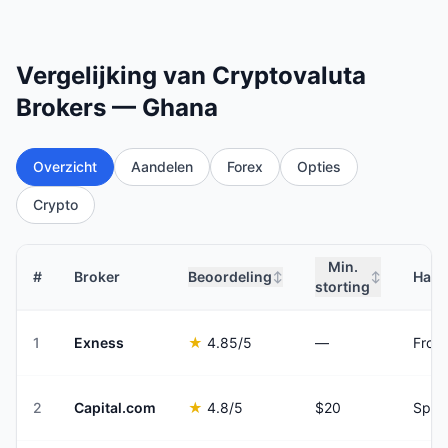
Vergelijking van Cryptovaluta
Brokers — Ghana
Overzicht
Aandelen
Forex
Opties
Crypto
Min.
#
Broker
Beoordeling
Hand
↕
↕
storting
1
Exness
★
4.85
/5
—
From
2
Capital.com
★
4.8
/5
$20
Spre