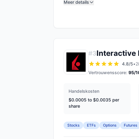
Meer details
Interactive
#
3
4.8
/5
•
2
Vertrouwensscore:
95
/1
Handelskosten
$0.0005 to $0.0035 per
share
Stocks
ETFs
Options
Futures