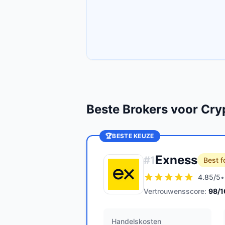
Beste Brokers voor Cry
🏆
BESTE KEUZE
Exness
#
1
Best f
4.85
/5
•
Vertrouwensscore:
98
/
Handelskosten