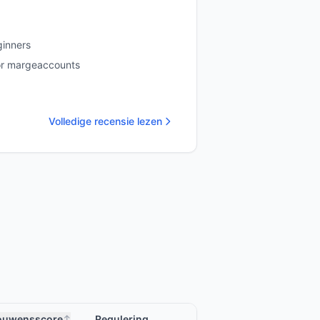
ginners
or margeaccounts
Volledige recensie lezen
ouwensscore
Regulering
↕