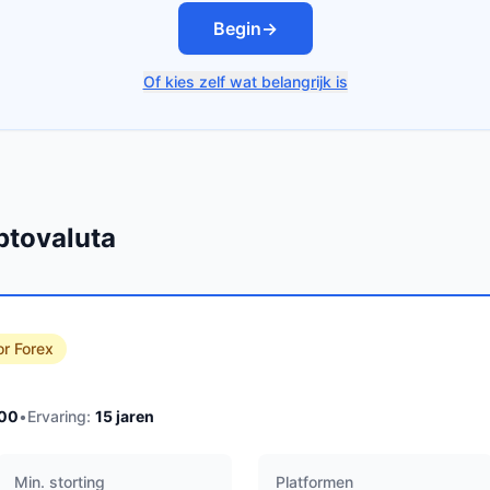
Begin
→
Of kies zelf wat belangrijk is
ptovaluta
or Forex
100
•
Ervaring:
15
jaren
Min. storting
Platformen