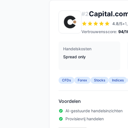
Capital.co
#
2
4.8
/5
•
1
Vertrouwensscore:
94
/1
Handelskosten
Spread only
CFDs
Forex
Stocks
Indices
Voordelen
AI-gestuurde handelsinzichten
Provisievrij handelen