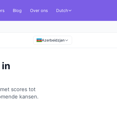
ers
Blog
Over ons
Dutch
Azerbeidzjan
in
met scores tot
komende kansen.