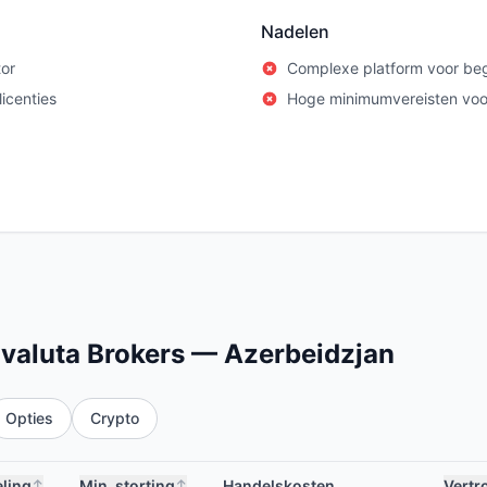
Nadelen
tor
Complexe platform voor be
icenties
Hoge minimumvereisten vo
ovaluta Brokers — Azerbeidzjan
Opties
Crypto
ling
Min. storting
Handelskosten
Vertr
↕
↕