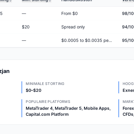
/5
—
From $0
98
/1
$20
Spread only
94
/1
—
$0.0005 to $0.0035 per share
95
/1
zjan
MINIMALE STORTING
HOOG
$0–$20
Exnes
POPULAIRE PLATFORMS
MARK
MetaTrader 4, MetaTrader 5, Mobile Apps,
Forex
Capital.com Platform
CFDs